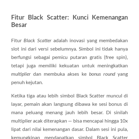
Fitur Black Scatter: Kunci Kemenangan
Besar
Fitur
Black Scatter
adalah inovasi yang membedakan
slot ini dari versi sebelumnya. Simbol ini tidak hanya
berfungsi sebagai pemicu putaran gratis (free spin),
tetapi juga memiliki kekuatan untuk meningkatkan
multiplier
dan membuka akses ke
bonus round
yang
penuh kejutan.
Ketika tiga atau lebih simbol Black Scatter muncul di
layar, pemain akan langsung dibawa ke sesi bonus di
mana peluang menang jauh lebih besar. Di sinilah
multiplier acak diterapkan — bisa mencapai hingga 10x
lipat dari nilai kemenangan dasar. Dalam sesi ini pula,
kemungkinan mendapatkan simbol Black Scatter