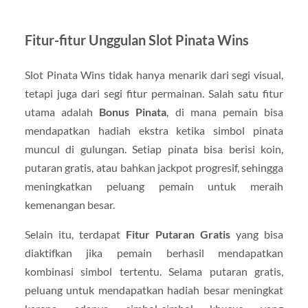
Fitur-fitur Unggulan Slot Pinata Wins
Slot Pinata Wins tidak hanya menarik dari segi visual,
tetapi juga dari segi fitur permainan. Salah satu fitur
utama adalah
Bonus Pinata
, di mana pemain bisa
mendapatkan hadiah ekstra ketika simbol pinata
muncul di gulungan. Setiap pinata bisa berisi koin,
putaran gratis, atau bahkan jackpot progresif, sehingga
meningkatkan peluang pemain untuk meraih
kemenangan besar.
Selain itu, terdapat
Fitur Putaran Gratis
yang bisa
diaktifkan jika pemain berhasil mendapatkan
kombinasi simbol tertentu. Selama putaran gratis,
peluang untuk mendapatkan hadiah besar meningkat