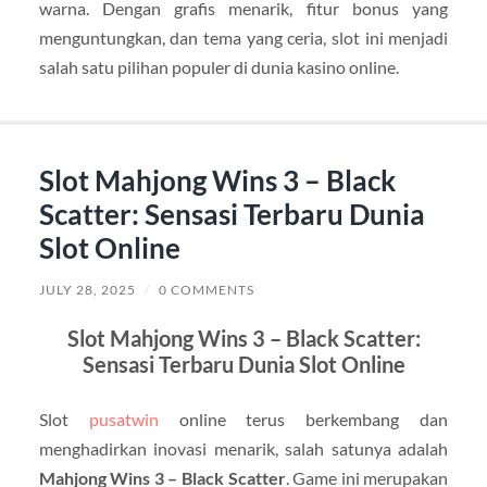
warna. Dengan grafis menarik, fitur bonus yang
menguntungkan, dan tema yang ceria, slot ini menjadi
salah satu pilihan populer di dunia kasino online.
Slot Mahjong Wins 3 – Black
Scatter: Sensasi Terbaru Dunia
Slot Online
JULY 28, 2025
/
0 COMMENTS
Slot Mahjong Wins 3 – Black Scatter:
Sensasi Terbaru Dunia Slot Online
Slot
pusatwin
online terus berkembang dan
menghadirkan inovasi menarik, salah satunya adalah
Mahjong Wins 3 – Black Scatter
. Game ini merupakan