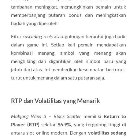
tambahan meningkat, memungkinkan pemain untuk
memperpanjang putaran bonus dan meningkatkan
hadiah yang diperoleh.
Fitur
cascading reels
atau gulungan berantai juga hadir
dalam game ini. Setiap kali pemain mendapatkan
kombinasi menang, simbol yang menang akan
menghilang dan digantikan oleh simbol baru yang
jatuh dari atas. Ini memberikan kesempatan berturut-
turut untuk menang dalam satu putaran saja.
RTP dan Volatilitas yang Menarik
Mahjong Wins 3 – Black Scatter
memiliki
Return to
Player (RTP)
sekitar
96.9%
, yang tergolong tinggi di
antara slot online modern. Dengan
volatilitas sedang