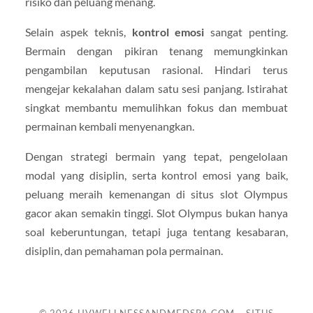
risiko dan peluang menang.
Selain aspek teknis,
kontrol emosi
sangat penting.
Bermain dengan pikiran tenang memungkinkan
pengambilan keputusan rasional. Hindari terus
mengejar kekalahan dalam satu sesi panjang. Istirahat
singkat membantu memulihkan fokus dan membuat
permainan kembali menyenangkan.
Dengan strategi bermain yang tepat, pengelolaan
modal yang disiplin, serta kontrol emosi yang baik,
peluang meraih kemenangan di situs slot Olympus
gacor akan semakin tinggi. Slot Olympus bukan hanya
soal keberuntungan, tetapi juga tentang kesabaran,
disiplin, dan pemahaman pola permainan.
© 2026
HVWELLNESSANDMEDSPA.COM – SITUS