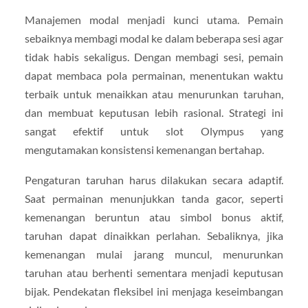
Manajemen modal menjadi kunci utama. Pemain
sebaiknya membagi modal ke dalam beberapa sesi agar
tidak habis sekaligus. Dengan membagi sesi, pemain
dapat membaca pola permainan, menentukan waktu
terbaik untuk menaikkan atau menurunkan taruhan,
dan membuat keputusan lebih rasional. Strategi ini
sangat efektif untuk slot Olympus yang
mengutamakan konsistensi kemenangan bertahap.
Pengaturan taruhan harus dilakukan secara adaptif.
Saat permainan menunjukkan tanda gacor, seperti
kemenangan beruntun atau simbol bonus aktif,
taruhan dapat dinaikkan perlahan. Sebaliknya, jika
kemenangan mulai jarang muncul, menurunkan
taruhan atau berhenti sementara menjadi keputusan
bijak. Pendekatan fleksibel ini menjaga keseimbangan