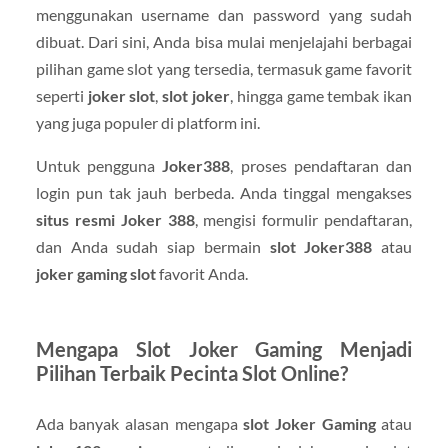
menggunakan username dan password yang sudah
dibuat. Dari sini, Anda bisa mulai menjelajahi berbagai
pilihan game slot yang tersedia, termasuk game favorit
seperti
joker slot
,
slot joker
, hingga game tembak ikan
yang juga populer di platform ini.
Untuk pengguna
Joker388
, proses pendaftaran dan
login pun tak jauh berbeda. Anda tinggal mengakses
situs resmi Joker 388
, mengisi formulir pendaftaran,
dan Anda sudah siap bermain
slot Joker388
atau
joker gaming slot
favorit Anda.
Mengapa Slot Joker Gaming Menjadi
Pilihan Terbaik Pecinta Slot Online?
Ada banyak alasan mengapa
slot Joker Gaming
atau