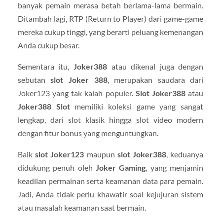
banyak pemain merasa betah berlama-lama bermain.
Ditambah lagi, RTP (Return to Player) dari game-game
mereka cukup tinggi, yang berarti peluang kemenangan
Anda cukup besar.
Sementara itu,
Joker388
atau dikenal juga dengan
sebutan
slot Joker 388
, merupakan saudara dari
Joker123 yang tak kalah populer.
Slot Joker388
atau
Joker388 Slot
memiliki koleksi game yang sangat
lengkap, dari slot klasik hingga slot video modern
dengan fitur bonus yang menguntungkan.
Baik
slot Joker123
maupun
slot Joker388
, keduanya
didukung penuh oleh
Joker Gaming
, yang menjamin
keadilan permainan serta keamanan data para pemain.
Jadi, Anda tidak perlu khawatir soal kejujuran sistem
atau masalah keamanan saat bermain.