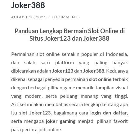
Joker388
AUGUST 18, 2025
/
0 COMMENTS
Panduan Lengkap Bermain Slot Online di
Situs Joker123 dan Joker388
Permainan slot online semakin populer di Indonesia,
dan salah satu platform yang paling banyak
dibicarakan adalah
Joker123
dan
Joker388
. Keduanya
dikenal sebagai penyedia permainan
slot online
terbaik
dengan berbagai pilihan game menarik, tampilan visual
yang modern, serta peluang menang yang tinggi.
Artikel ini akan membahas secara lengkap tentang apa
itu
slot Joker123
, bagaimana cara
login dan daftar
,
serta mengapa
joker gaming
menjadi pilihan favorit
para pecinta judi online.