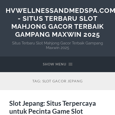
HVWELLNESSANDMEDSPA.CO
- SITUS TERBARU SLOT
MAHJONG GACOR TERBAIK
GAMPANG MAXWIN 2025
Situs Terbaru Slot Mahjong Gacor Terbaik Gampang
Maxwin 2025
SHOW MENU
TAG:
SLOT GACOR JEPANG
Slot Jepang: Situs Terpercaya
untuk Pecinta Game Slot