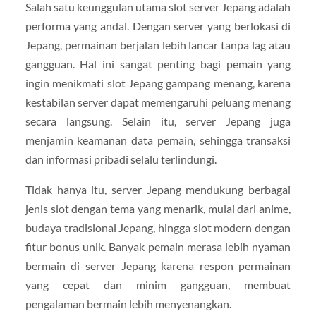
Salah satu keunggulan utama slot server Jepang adalah
performa yang andal. Dengan server yang berlokasi di
Jepang, permainan berjalan lebih lancar tanpa lag atau
gangguan. Hal ini sangat penting bagi pemain yang
ingin menikmati slot Jepang gampang menang, karena
kestabilan server dapat memengaruhi peluang menang
secara langsung. Selain itu, server Jepang juga
menjamin keamanan data pemain, sehingga transaksi
dan informasi pribadi selalu terlindungi.
Tidak hanya itu, server Jepang mendukung berbagai
jenis slot dengan tema yang menarik, mulai dari anime,
budaya tradisional Jepang, hingga slot modern dengan
fitur bonus unik. Banyak pemain merasa lebih nyaman
bermain di server Jepang karena respon permainan
yang cepat dan minim gangguan, membuat
pengalaman bermain lebih menyenangkan.