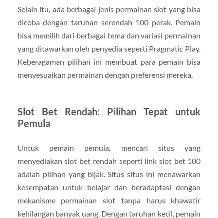
Selain itu, ada berbagai jenis permainan slot yang bisa
dicoba dengan taruhan serendah 100 perak. Pemain
bisa memilih dari berbagai tema dan variasi permainan
yang ditawarkan oleh penyedia seperti Pragmatic Play.
Keberagaman pilihan ini membuat para pemain bisa
menyesuaikan permainan dengan preferensi mereka.
Slot Bet Rendah: Pilihan Tepat untuk
Pemula
Untuk pemain pemula, mencari situs yang
menyediakan slot bet rendah seperti link slot bet 100
adalah pilihan yang bijak. Situs-situs ini menawarkan
kesempatan untuk belajar dan beradaptasi dengan
mekanisme permainan slot tanpa harus khawatir
kehilangan banyak uang. Dengan taruhan kecil, pemain