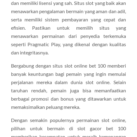
dan memiliki lisensi yang sah. Situs slot yang baik akan
menawarkan pengalaman bermain yang aman dan adil,
serta memiliki sistem pembayaran yang cepat dan
efisien. Pastikan untuk memilih situs yang
menawarkan permainan dari penyedia terkemuka
seperti Pragmatic Play, yang dikenal dengan kualitas
dan integritasnya.
Bergabung dengan situs slot online bet 100 memberi
banyak keuntungan bagi pemain yang ingin memulai
perjalanan mereka dalam dunia slot online. Selain
taruhan rendah, pemain juga bisa memanfaatkan
berbagai promosi dan bonus yang ditawarkan untuk
memaksimalkan peluang mereka.
Dengan semakin populernya permainan slot online,
pilihan untuk bermain di slot gacor bet 100
memberikan kesempatan untuk meraih kemenangan