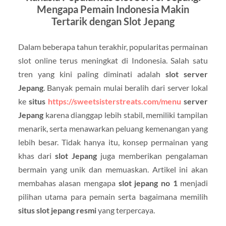
Mengapa Pemain Indonesia Makin
Tertarik dengan Slot Jepang
Dalam beberapa tahun terakhir, popularitas permainan
slot online terus meningkat di Indonesia. Salah satu
tren yang kini paling diminati adalah
slot server
Jepang
. Banyak pemain mulai beralih dari server lokal
ke
situs
https://sweetsisterstreats.com/menu
server
Jepang
karena dianggap lebih stabil, memiliki tampilan
menarik, serta menawarkan peluang kemenangan yang
lebih besar. Tidak hanya itu, konsep permainan yang
khas dari
slot Jepang
juga memberikan pengalaman
bermain yang unik dan memuaskan. Artikel ini akan
membahas alasan mengapa
slot jepang no 1
menjadi
pilihan utama para pemain serta bagaimana memilih
situs slot jepang resmi
yang terpercaya.