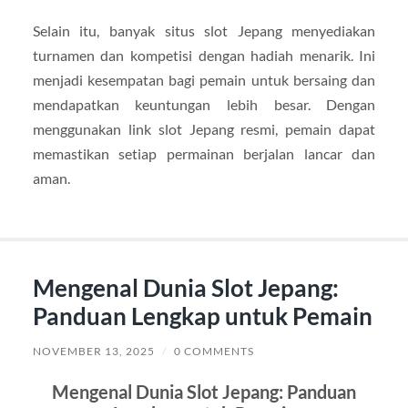
Selain itu, banyak situs slot Jepang menyediakan
turnamen dan kompetisi dengan hadiah menarik. Ini
menjadi kesempatan bagi pemain untuk bersaing dan
mendapatkan keuntungan lebih besar. Dengan
menggunakan link slot Jepang resmi, pemain dapat
memastikan setiap permainan berjalan lancar dan
aman.
Mengenal Dunia Slot Jepang:
Panduan Lengkap untuk Pemain
NOVEMBER 13, 2025
/
0 COMMENTS
Mengenal Dunia Slot Jepang: Panduan