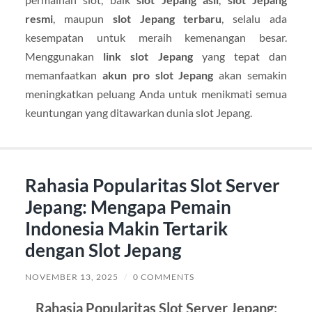
resmi
, maupun
slot Jepang terbaru
, selalu ada
kesempatan untuk meraih kemenangan besar.
Menggunakan
link slot Jepang
yang tepat dan
memanfaatkan
akun pro slot Jepang
akan semakin
meningkatkan peluang Anda untuk menikmati semua
keuntungan yang ditawarkan dunia slot Jepang.
Rahasia Popularitas Slot Server
Jepang: Mengapa Pemain
Indonesia Makin Tertarik
dengan Slot Jepang
NOVEMBER 13, 2025
/
0 COMMENTS
Rahasia Popularitas Slot Server Jepang: