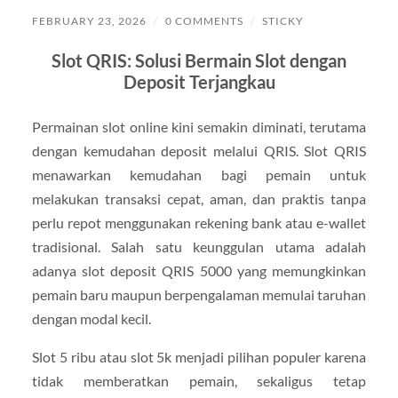
FEBRUARY 23, 2026
/
0 COMMENTS
/
STICKY
Slot QRIS: Solusi Bermain Slot dengan
Deposit Terjangkau
Permainan slot online kini semakin diminati, terutama
dengan kemudahan deposit melalui QRIS. Slot QRIS
menawarkan kemudahan bagi pemain untuk
melakukan transaksi cepat, aman, dan praktis tanpa
perlu repot menggunakan rekening bank atau e-wallet
tradisional. Salah satu keunggulan utama adalah
adanya slot deposit QRIS 5000 yang memungkinkan
pemain baru maupun berpengalaman memulai taruhan
dengan modal kecil.
Slot 5 ribu atau slot 5k menjadi pilihan populer karena
tidak memberatkan pemain, sekaligus tetap