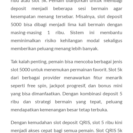
ribu atau slot 5k. Pemain dianjurkan untuk membagi
deposit menjadi beberapa sesi bermain agar
kesempatan menang tersebar. Misalnya, slot deposit
5000 bisa dibagi menjadi lima kali bermain dengan
masing-masing 1 ribu. Sistem ini membantu
meminimalkan risiko kehilangan modal sekaligus
memberikan peluang menang lebih banyak.
Tak kalah penting, pemain bisa mencoba berbagai jenis
slot 5000 untuk menemukan permainan favorit. Slot 5k
dari berbagai provider menawarkan fitur menarik
seperti free spin, jackpot progresif, dan bonus mini
yang bisa dimanfaatkan. Dengan kombinasi deposit 5
ribu dan strategi bermain yang tepat, peluang
mendapatkan kemenangan besar tetap terbuka.
Dengan kemudahan slot deposit QRIS, slot 5 ribu kini
menjadi akses cepat bagi semua pemain. Slot QRIS 5k