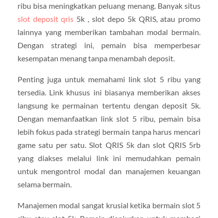
ribu bisa meningkatkan peluang menang. Banyak situs
slot deposit qris
5k , slot depo 5k QRIS, atau promo
lainnya yang memberikan tambahan modal bermain.
Dengan strategi ini, pemain bisa memperbesar
kesempatan menang tanpa menambah deposit.
Penting juga untuk memahami link slot 5 ribu yang
tersedia. Link khusus ini biasanya memberikan akses
langsung ke permainan tertentu dengan deposit 5k.
Dengan memanfaatkan link slot 5 ribu, pemain bisa
lebih fokus pada strategi bermain tanpa harus mencari
game satu per satu. Slot QRIS 5k dan slot QRIS 5rb
yang diakses melalui link ini memudahkan pemain
untuk mengontrol modal dan manajemen keuangan
selama bermain.
Manajemen modal sangat krusial ketika bermain slot 5