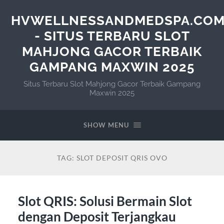
HVWELLNESSANDMEDSPA.CO
- SITUS TERBARU SLOT
MAHJONG GACOR TERBAIK
GAMPANG MAXWIN 2025
Situs Terbaru Slot Mahjong Gacor Terbaik Gampang
Maxwin 2025
SHOW MENU
TAG:
SLOT DEPOSIT QRIS OVO
Slot QRIS: Solusi Bermain Slot
dengan Deposit Terjangkau