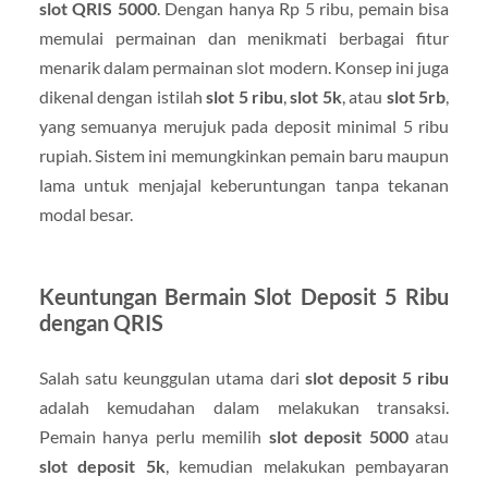
slot QRIS 5000
. Dengan hanya Rp 5 ribu, pemain bisa
memulai permainan dan menikmati berbagai fitur
menarik dalam permainan slot modern. Konsep ini juga
dikenal dengan istilah
slot 5 ribu
,
slot 5k
, atau
slot 5rb
,
yang semuanya merujuk pada deposit minimal 5 ribu
rupiah. Sistem ini memungkinkan pemain baru maupun
lama untuk menjajal keberuntungan tanpa tekanan
modal besar.
Keuntungan Bermain Slot Deposit 5 Ribu
dengan QRIS
Salah satu keunggulan utama dari
slot deposit 5 ribu
adalah kemudahan dalam melakukan transaksi.
Pemain hanya perlu memilih
slot deposit 5000
atau
slot deposit 5k
, kemudian melakukan pembayaran