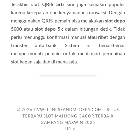
Terakhir,
slot QRIS 5rb
kini juga semakin populer
karena kecepatan dan kenyamanan transaksi. Dengan
menggunakan QRIS, pemain bisa melakukan
slot depo
5000
atau
slot depo 5k
dalam hitungan detik. Tidak
perlu menunggu konfirmasi manual atau ribet dengan
transfer antarbank. Sistem ini benar-benar
mempermudah pemain untuk menikmati permainan
slot kapan saja dan di mana saja.
© 2026
HVWELLNESSANDMEDSPA.COM – SITUS
TERBARU SLOT MAHJONG GACOR TERBAIK
GAMPANG MAXWIN 2025
—
UP ↑