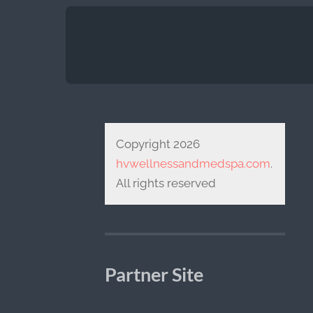
Copyright 2026
hvwellnessandmedspa.com
.
All rights reserved
Partner Site