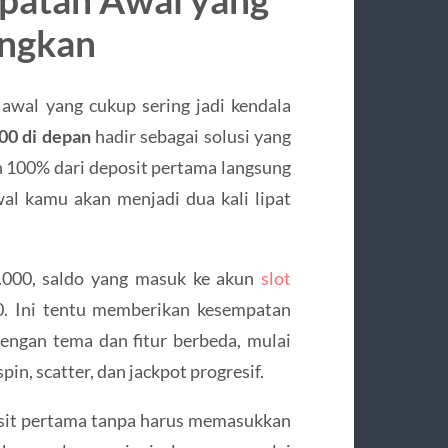
ngkan
awal yang cukup sering jadi kendala
00 di depan
hadir sebagai solusi yang
100% dari deposit pertama langsung
wal kamu akan menjadi dua kali lipat
.000, saldo yang masuk ke akun
slot
. Ini tentu memberikan kesempatan
 dengan tema dan fitur berbeda, mulai
pin, scatter, dan jackpot progresif.
posit pertama tanpa harus memasukkan