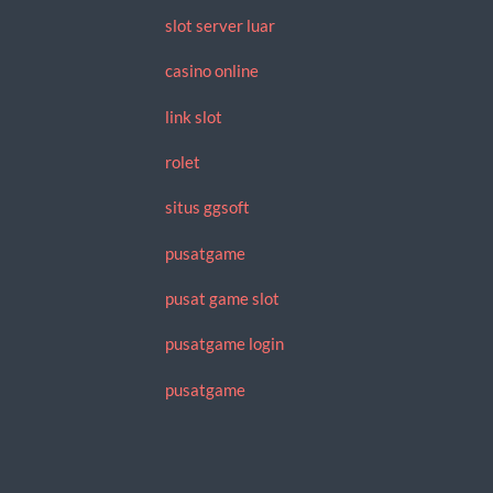
slot server luar
casino online
link slot
rolet
situs ggsoft
pusatgame
pusat game slot
pusatgame login
pusatgame