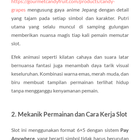
https://gourmetcandyfruit.com/products/candy-
grapes
mengusung gaya anime Jepang dengan detail
yang tajam pada setiap simbol dan karakter. Putri
utama yang selalu muncul di samping gulungan
memberikan nuansa magis tiap kali pemain memutar
slot.
Efek animasi seperti kilatan cahaya dan suara latar
bernuansa fantasi juga menambah daya tarik visual
keseluruhan. Kombinasi warna emas, merah muda, dan
biru membuat tampilan permainan terlihat hidup
tanpa mengganggu kenyamanan pemain.
2. Mekanik Permainan dan Cara Kerja Slot
Slot ini menggunakan format 6×5 dengan sistem
Pay
Anywhere
, yang berarti simbol tidak harus berurutan