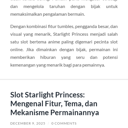
dan mengelola taruhan dengan bijak untuk
memaksimalkan pengalaman bermain.
Dengan kombinasi fitur tumbles, pengganda besar, dan
visual yang menarik, Starlight Princess menjadi salah
satu slot bertema anime paling digemari pecinta slot
online. Jika dimainkan dengan bijak, permainan ini
memberikan hiburan yang seru dan potensi
kemenangan yang menarik bagi para pemainnya.
Slot Starlight Princess:
Mengenal Fitur, Tema, dan
Mekanisme Permainannya
DECEMBER 9, 2025
/
0 COMMENTS