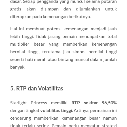
dasar. Setiap pengganda yang muncul selama putaran
gratis akan disimpan dan dijumlahkan untuk
diterapkan pada kemenangan berikutnya.
Hal ini membuat potensi kemenangan menjadi jauh
lebih tinggi. Tidak jarang pemain mendapatkan total
multiplier besar yang memberikan kemenangan
bernilai tinggi, terutama jika simbol bernilai tinggi
seperti hati merah atau bintang muncul dalam jumlah
banyak.
5. RTP dan Volatilitas
Starlight Princess memiliki
RTP sekitar 96,50%
dengan tingkat
volatilitas tinggi
. Artinya, permainan ini
cenderung memberikan kemenangan besar namun
tidak terlalu sering. Pemain perlu mengatur strategi