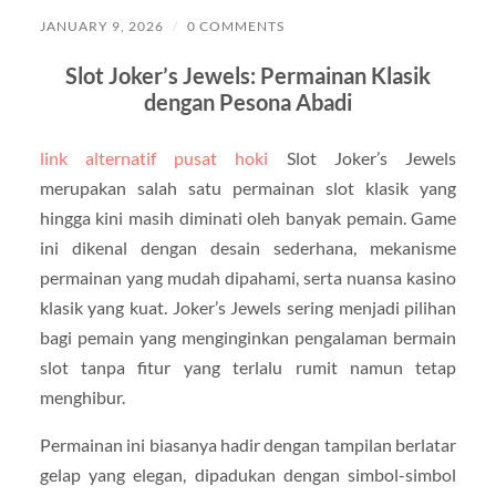
JANUARY 9, 2026
/
0 COMMENTS
Slot Joker’s Jewels: Permainan Klasik
dengan Pesona Abadi
link alternatif pusat hoki
Slot Joker’s Jewels
merupakan salah satu permainan slot klasik yang
hingga kini masih diminati oleh banyak pemain. Game
ini dikenal dengan desain sederhana, mekanisme
permainan yang mudah dipahami, serta nuansa kasino
klasik yang kuat. Joker’s Jewels sering menjadi pilihan
bagi pemain yang menginginkan pengalaman bermain
slot tanpa fitur yang terlalu rumit namun tetap
menghibur.
Permainan ini biasanya hadir dengan tampilan berlatar
gelap yang elegan, dipadukan dengan simbol-simbol