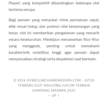
Player) yang kompetitif dibandingkan beberapa slot
bertema serupa.
Bagi pemain yang menyukai ritme permainan cepat,
efek visual hidup, dan potensi nilai kemenangan yang
besar, slot ini memberikan pengalaman yang menarik
secara keseluruhan. Meskipun menawarkan fitur-fitur
yang menggoda, penting untuk memahami
karakteristik volatilitas tinggi agar pemain dapat
menyesuaikan strategi serta ekspektasi saat bermain.
© 2026
HVWELLNESSANDMEDSPA.COM – SITUS
TERBARU SLOT MAHJONG GACOR TERBAIK
GAMPANG MAXWIN 2025
—
UP ↑