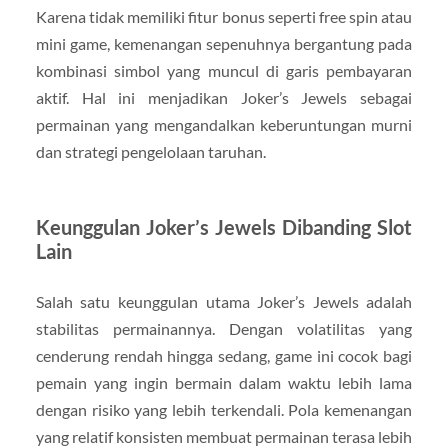
Karena tidak memiliki fitur bonus seperti free spin atau
mini game, kemenangan sepenuhnya bergantung pada
kombinasi simbol yang muncul di garis pembayaran
aktif. Hal ini menjadikan Joker’s Jewels sebagai
permainan yang mengandalkan keberuntungan murni
dan strategi pengelolaan taruhan.
Keunggulan Joker’s Jewels Dibanding Slot
Lain
Salah satu keunggulan utama Joker’s Jewels adalah
stabilitas permainannya. Dengan volatilitas yang
cenderung rendah hingga sedang, game ini cocok bagi
pemain yang ingin bermain dalam waktu lebih lama
dengan risiko yang lebih terkendali. Pola kemenangan
yang relatif konsisten membuat permainan terasa lebih