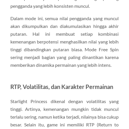
pengganda yang lebih konsisten muncul.
Dalam mode ini, semua nilai pengganda yang muncul
akan dikumpulkan dan diakumulasikan hingga akhir
putaran. Hal ini membuat setiap kombinasi
kemenangan berpotensi menghasilkan nilai yang lebih
tinggi dibandingkan putaran biasa. Mode Free Spin
sering menjadi bagian yang paling dinantikan karena
memberikan dinamika permainan yang lebih intens.
RTP, Volatilitas, dan Karakter Permainan
Starlight Princess dikenal dengan volatilitas yang
tinggi. Artinya, kemenangan mungkin tidak muncul
terlalu sering, namun ketika terjadi, nilainya bisa cukup
besar. Selain itu, game ini memiliki RTP (Return to