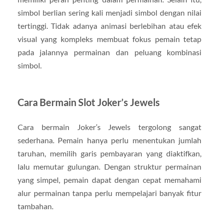
simbol berlian sering kali menjadi simbol dengan nilai
tertinggi. Tidak adanya animasi berlebihan atau efek
visual yang kompleks membuat fokus pemain tetap
pada jalannya permainan dan peluang kombinasi
simbol.
Cara Bermain Slot Joker’s Jewels
Cara bermain Joker’s Jewels tergolong sangat
sederhana. Pemain hanya perlu menentukan jumlah
taruhan, memilih garis pembayaran yang diaktifkan,
lalu memutar gulungan. Dengan struktur permainan
yang simpel, pemain dapat dengan cepat memahami
alur permainan tanpa perlu mempelajari banyak fitur
tambahan.