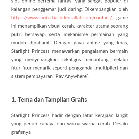
slot online bertema fantasi yang sangat populer di
kalangan penggemar judi daring. Dikembangkan oleh
https://www.lauterbachdentallab.com/contact/
, game
ini menampilkan visual cerah, karakter utama seorang
putri bersayap, serta mekanisme permainan yang
mudah dipahami. Dengan gaya anime yang khas,
Starlight Princess menawarkan pengalaman bermain
yang menyenangkan sekaligus menantang melalui
fitur-fitur menarik seperti pengganda (multiplier) dan
sistem pembayaran “Pay Anywhere”.
1. Tema dan Tampilan Grafis
Starlight Princess hadir dengan latar kerajaan langit
yang penuh cahaya dan warna-warna cerah. Desain
grafisnya