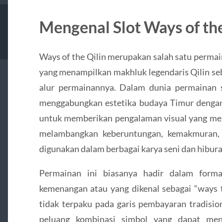
Mengenal Slot Ways of the
Ways of the Qilin
merupakan salah satu perma
yang menampilkan makhluk legendaris Qilin se
alur permainannya. Dalam dunia permainan sl
menggabungkan estetika budaya Timur denga
untuk memberikan pengalaman visual yang mena
melambangkan keberuntungan, kemakmuran, d
digunakan dalam berbagai karya seni dan hibura
Permainan ini biasanya hadir dalam forma
kemenangan atau yang dikenal sebagai “ways 
tidak terpaku pada garis pembayaran tradisio
peluang kombinasi simbol yang dapat meng