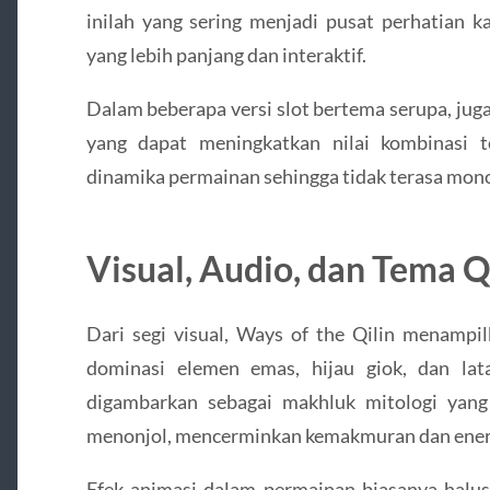
inilah yang sering menjadi pusat perhatian 
yang lebih panjang dan interaktif.
Dalam beberapa versi slot bertema serupa, juga
yang dapat meningkatkan nilai kombinasi 
dinamika permainan sehingga tidak terasa mon
Visual, Audio, dan Tema Q
Dari segi visual, Ways of the Qilin menampi
dominasi elemen emas, hijau giok, dan lata
digambarkan sebagai makhluk mitologi yang
menonjol, mencerminkan kemakmuran dan energi
Efek animasi dalam permainan biasanya halus 