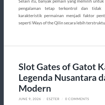
Selain itu, banyak pemain yang memilih untuk
pengalaman tetap terkontrol dan tidak 
karakteristik permainan menjadi faktor pe
seperti Ways of the Qilin secara lebih terstruktu
Slot Gates of Gatot 
Legenda Nusantara d
Modern
JUNE 9, 2026
/
ESZTER
/
0 COMMENTS