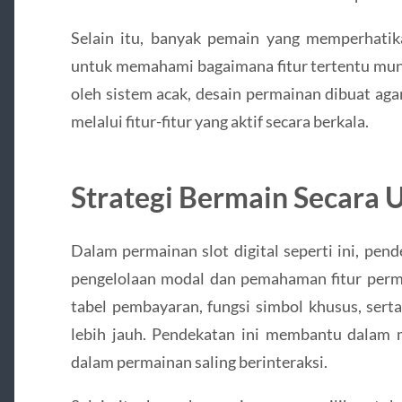
Selain itu, banyak pemain yang memperhatik
untuk memahami bagaimana fitur tertentu munc
oleh sistem acak, desain permainan dibuat aga
melalui fitur-fitur yang aktif secara berkala.
Strategi Bermain Secara
Dalam permainan slot digital seperti ini, pe
pengelolaan modal dan pemahaman fitur perm
tabel pembayaran, fungsi simbol khusus, ser
lebih jauh. Pendekatan ini membantu dalam
dalam permainan saling berinteraksi.