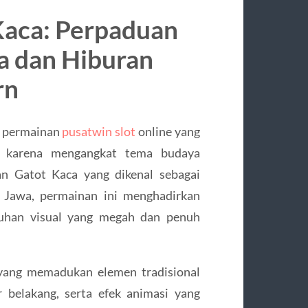
 Kaca: Perpaduan
a dan Hiburan
rn
u permainan
pusatwin slot
online yang
n karena mengangkat tema budaya
an Gatot Kaca yang dikenal sebagai
i Jawa, permainan ini menghadirkan
uhan visual yang megah dan penuh
yang memadukan elemen tradisional
r belakang, serta efek animasi yang