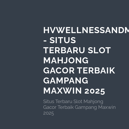
HVWELLNESSANDM
- SITUS
TERBARU SLOT
MAHJONG
GACOR TERBAIK
GAMPANG
MAXWIN 2025
Situs Terbaru Slot Mahjong
Gacor Terbaik Gampang Maxwin
2025