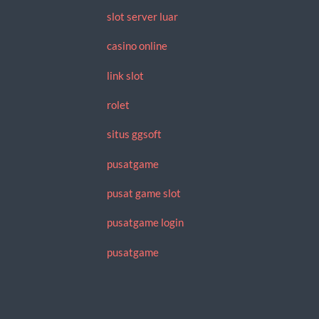
slot server luar
casino online
link slot
rolet
situs ggsoft
pusatgame
pusat game slot
pusatgame login
pusatgame