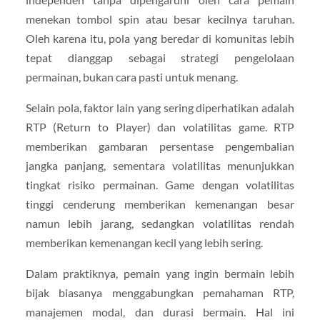
menekan tombol spin atau besar kecilnya taruhan.
Oleh karena itu, pola yang beredar di komunitas lebih
tepat dianggap sebagai strategi pengelolaan
permainan, bukan cara pasti untuk menang.
Selain pola, faktor lain yang sering diperhatikan adalah
RTP (Return to Player) dan volatilitas game. RTP
memberikan gambaran persentase pengembalian
jangka panjang, sementara volatilitas menunjukkan
tingkat risiko permainan. Game dengan volatilitas
tinggi cenderung memberikan kemenangan besar
namun lebih jarang, sedangkan volatilitas rendah
memberikan kemenangan kecil yang lebih sering.
Dalam praktiknya, pemain yang ingin bermain lebih
bijak biasanya menggabungkan pemahaman RTP,
manajemen modal, dan durasi bermain. Hal ini