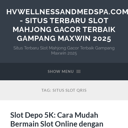
HVWELLNESSANDMEDSPA.CO
- SITUS TERBARU SLOT
MAHJONG GACOR TERBAIK
GAMPANG MAXWIN 2025
Situs Terbaru Slot Mahjong Gacor Terbaik Gampang
Maxwin 2025
SHOW MENU
TAG:
SITUS SLOT QRIS
Slot Depo 5K: Cara Mudah
Bermain Slot Online dengan