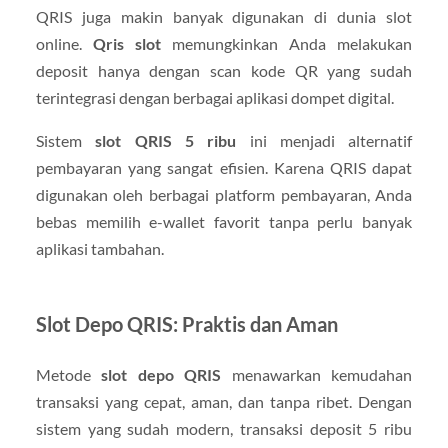
QRIS juga makin banyak digunakan di dunia slot
online.
Qris slot
memungkinkan Anda melakukan
deposit hanya dengan scan kode QR yang sudah
terintegrasi dengan berbagai aplikasi dompet digital.
Sistem
slot QRIS 5 ribu
ini menjadi alternatif
pembayaran yang sangat efisien. Karena QRIS dapat
digunakan oleh berbagai platform pembayaran, Anda
bebas memilih e-wallet favorit tanpa perlu banyak
aplikasi tambahan.
Slot Depo QRIS: Praktis dan Aman
Metode
slot depo QRIS
menawarkan kemudahan
transaksi yang cepat, aman, dan tanpa ribet. Dengan
sistem yang sudah modern, transaksi deposit 5 ribu