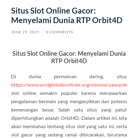
Situs Slot Online Gacor:
Menyelami Dunia RTP Orbit4D
JUNE 29, 2025
/
0 COMMENTS
Situs Slot Online Gacor: Menyelami Dunia
RTP Orbit4D
Di dunia permainan daring, situs
https://www.wcdglobalinstitute.org/visionaryawards
slot online semakin populer karena menawarkan
pengalaman bermain yang mengasyikkan dan potensi
kemenangan besar. Salah satu situs yang patut
diperhitungkan adalah Orbit4D. Dalam artikel ini, kita
akan membahas tentang situs slot yang satu ini, serta
slot gacor yang sedang ramai dibicarakan, terutama