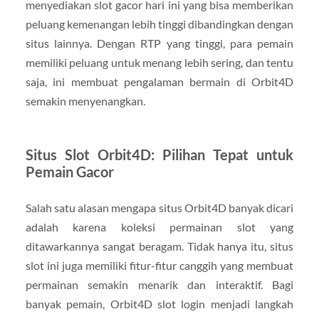
menyediakan slot gacor hari ini yang bisa memberikan
peluang kemenangan lebih tinggi dibandingkan dengan
situs lainnya. Dengan RTP yang tinggi, para pemain
memiliki peluang untuk menang lebih sering, dan tentu
saja, ini membuat pengalaman bermain di Orbit4D
semakin menyenangkan.
Situs Slot Orbit4D: Pilihan Tepat untuk
Pemain Gacor
Salah satu alasan mengapa situs Orbit4D banyak dicari
adalah karena koleksi permainan slot yang
ditawarkannya sangat beragam. Tidak hanya itu, situs
slot ini juga memiliki fitur-fitur canggih yang membuat
permainan semakin menarik dan interaktif. Bagi
banyak pemain, Orbit4D slot login menjadi langkah