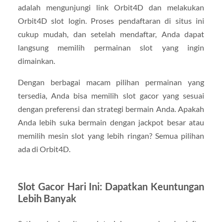
adalah mengunjungi link Orbit4D dan melakukan
Orbit4D slot login. Proses pendaftaran di situs ini
cukup mudah, dan setelah mendaftar, Anda dapat
langsung memilih permainan slot yang ingin
dimainkan.
Dengan berbagai macam pilihan permainan yang
tersedia, Anda bisa memilih slot gacor yang sesuai
dengan preferensi dan strategi bermain Anda. Apakah
Anda lebih suka bermain dengan jackpot besar atau
memilih mesin slot yang lebih ringan? Semua pilihan
ada di Orbit4D.
Slot Gacor Hari Ini: Dapatkan Keuntungan
Lebih Banyak