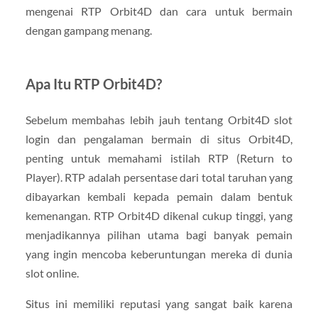
mengenai RTP Orbit4D dan cara untuk bermain
dengan gampang menang.
Apa Itu RTP Orbit4D?
Sebelum membahas lebih jauh tentang Orbit4D slot
login dan pengalaman bermain di situs Orbit4D,
penting untuk memahami istilah RTP (Return to
Player). RTP adalah persentase dari total taruhan yang
dibayarkan kembali kepada pemain dalam bentuk
kemenangan. RTP Orbit4D dikenal cukup tinggi, yang
menjadikannya pilihan utama bagi banyak pemain
yang ingin mencoba keberuntungan mereka di dunia
slot online.
Situs ini memiliki reputasi yang sangat baik karena