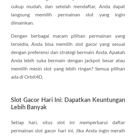
cukup mudah, dan setelah mendaftar, Anda dapat
langsung memilih permainan slot yang ingin
dimainkan.
Dengan berbagai macam pilihan permainan yang
tersedia, Anda bisa memilih slot gacor yang sesuai
dengan preferensi dan strategi bermain Anda. Apakah
Anda lebih suka bermain dengan jackpot besar atau
memilih mesin slot yang lebih ringan? Semua pilihan
ada di Orbit4D.
Slot Gacor Hari Ini: Dapatkan Keuntungan
Lebih Banyak
Setiap hari, situs slot ini memperbarui daftar
permainan slot gacor hari ini. Jika Anda ingin meraih