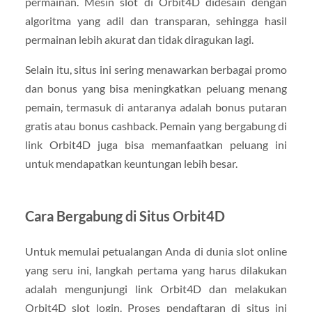
permainan. Mesin slot di Orbit4D didesain dengan
algoritma yang adil dan transparan, sehingga hasil
permainan lebih akurat dan tidak diragukan lagi.
Selain itu, situs ini sering menawarkan berbagai promo
dan bonus yang bisa meningkatkan peluang menang
pemain, termasuk di antaranya adalah bonus putaran
gratis atau bonus cashback. Pemain yang bergabung di
link Orbit4D juga bisa memanfaatkan peluang ini
untuk mendapatkan keuntungan lebih besar.
Cara Bergabung di Situs Orbit4D
Untuk memulai petualangan Anda di dunia slot online
yang seru ini, langkah pertama yang harus dilakukan
adalah mengunjungi link Orbit4D dan melakukan
Orbit4D slot login. Proses pendaftaran di situs ini