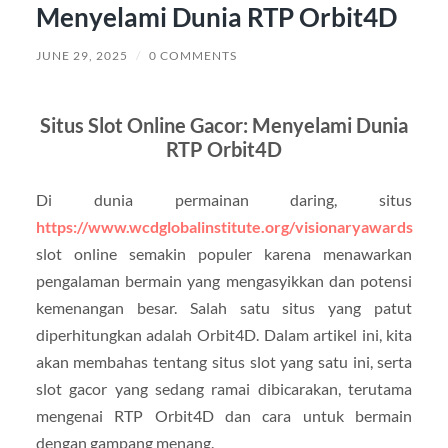
Menyelami Dunia RTP Orbit4D
JUNE 29, 2025
/
0 COMMENTS
Situs Slot Online Gacor: Menyelami Dunia
RTP Orbit4D
Di dunia permainan daring, situs
https://www.wcdglobalinstitute.org/visionaryawards
slot online semakin populer karena menawarkan
pengalaman bermain yang mengasyikkan dan potensi
kemenangan besar. Salah satu situs yang patut
diperhitungkan adalah Orbit4D. Dalam artikel ini, kita
akan membahas tentang situs slot yang satu ini, serta
slot gacor yang sedang ramai dibicarakan, terutama
mengenai RTP Orbit4D dan cara untuk bermain
dengan gampang menang.