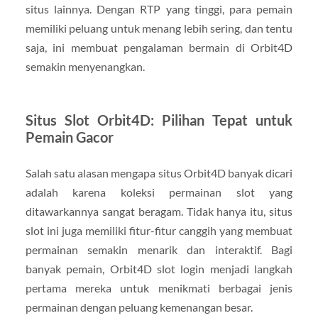
situs lainnya. Dengan RTP yang tinggi, para pemain
memiliki peluang untuk menang lebih sering, dan tentu
saja, ini membuat pengalaman bermain di Orbit4D
semakin menyenangkan.
Situs Slot Orbit4D: Pilihan Tepat untuk
Pemain Gacor
Salah satu alasan mengapa situs Orbit4D banyak dicari
adalah karena koleksi permainan slot yang
ditawarkannya sangat beragam. Tidak hanya itu, situs
slot ini juga memiliki fitur-fitur canggih yang membuat
permainan semakin menarik dan interaktif. Bagi
banyak pemain, Orbit4D slot login menjadi langkah
pertama mereka untuk menikmati berbagai jenis
permainan dengan peluang kemenangan besar.