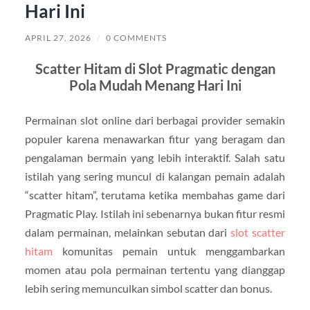
Hari Ini
APRIL 27, 2026
/
0 COMMENTS
Scatter Hitam di Slot Pragmatic dengan
Pola Mudah Menang Hari Ini
Permainan slot online dari berbagai provider semakin
populer karena menawarkan fitur yang beragam dan
pengalaman bermain yang lebih interaktif. Salah satu
istilah yang sering muncul di kalangan pemain adalah
“scatter hitam”, terutama ketika membahas game dari
Pragmatic Play
. Istilah ini sebenarnya bukan fitur resmi
dalam permainan, melainkan sebutan dari
slot scatter
hitam
komunitas pemain untuk menggambarkan
momen atau pola permainan tertentu yang dianggap
lebih sering memunculkan simbol scatter dan bonus.