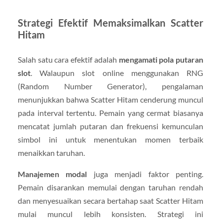
Strategi Efektif Memaksimalkan Scatter
Hitam
Salah satu cara efektif adalah
mengamati pola putaran
slot
. Walaupun slot online menggunakan RNG
(Random Number Generator), pengalaman
menunjukkan bahwa Scatter Hitam cenderung muncul
pada interval tertentu. Pemain yang cermat biasanya
mencatat jumlah putaran dan frekuensi kemunculan
simbol ini untuk menentukan momen terbaik
menaikkan taruhan.
Manajemen modal
juga menjadi faktor penting.
Pemain disarankan memulai dengan taruhan rendah
dan menyesuaikan secara bertahap saat Scatter Hitam
mulai muncul lebih konsisten. Strategi ini