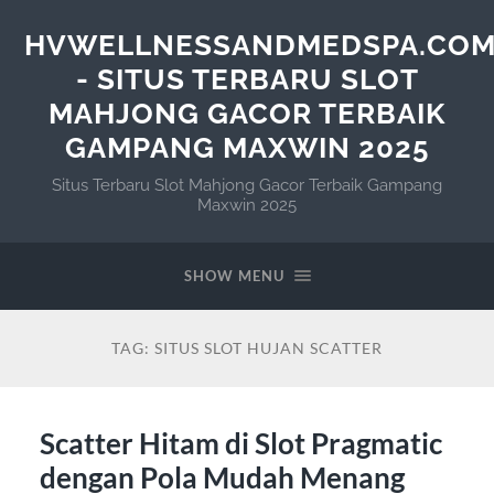
HVWELLNESSANDMEDSPA.CO
- SITUS TERBARU SLOT
MAHJONG GACOR TERBAIK
GAMPANG MAXWIN 2025
Situs Terbaru Slot Mahjong Gacor Terbaik Gampang
Maxwin 2025
SHOW MENU
TAG:
SITUS SLOT HUJAN SCATTER
Scatter Hitam di Slot Pragmatic
dengan Pola Mudah Menang