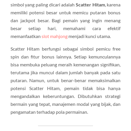
simbol yang paling dicari adalah
Scatter Hitam
, karena
memiliki potensi besar untuk memicu putaran bonus
dan jackpot besar. Bagi pemain yang ingin menang
besar setiap hari, memahami cara efektif
memanfaatkan
slot mahjong
menjadi kunci utama.
Scatter Hitam berfungsi sebagai simbol pemicu free
spin dan fitur bonus lainnya. Setiap kemunculannya
bisa membuka peluang meraih kemenangan signifikan,
terutama jika muncul dalam jumlah banyak pada satu
putaran. Namun, untuk benar-benar memaksimalkan
potensi Scatter Hitam, pemain tidak bisa hanya
mengandalkan keberuntungan. Dibutuhkan strategi
bermain yang tepat, manajemen modal yang bijak, dan
pengamatan terhadap pola permainan.