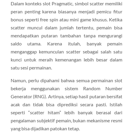
Dalam konteks slot Pragmatic, simbol scatter memiliki
peran penting karena biasanya menjadi pemicu fitur
bonus seperti free spin atau mini game khusus. Ketika
scatter muncul dalam jumlah tertentu, pemain bisa
mendapatkan putaran tambahan tanpa mengurangi
saldo utama. Karena itulah, banyak pemain
menganggap kemunculan scatter sebagai salah satu
kunci untuk meraih kemenangan lebih besar dalam
satu sesi permainan.
Namun, perlu dipahami bahwa semua permainan slot
bekerja menggunakan sistem Random Number
Generator (RNG). Artinya, setiap hasil putaran bersifat
acak dan tidak bisa diprediksi secara pasti. Istilah
seperti “scatter hitam” lebih banyak berasal dari
pengalaman subjektif pemain, bukan mekanisme resmi
yang bisa dijadikan patokan tetap.