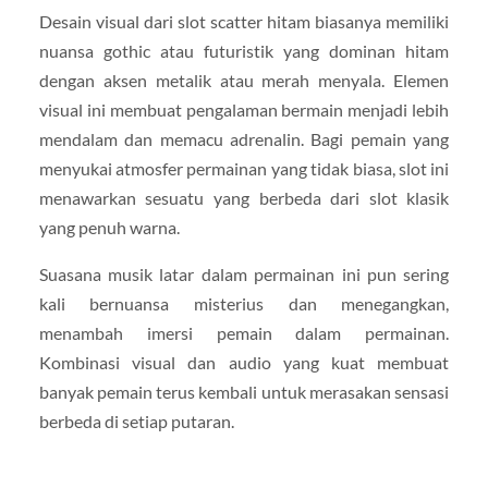
Desain visual dari slot scatter hitam biasanya memiliki
nuansa gothic atau futuristik yang dominan hitam
dengan aksen metalik atau merah menyala. Elemen
visual ini membuat pengalaman bermain menjadi lebih
mendalam dan memacu adrenalin. Bagi pemain yang
menyukai atmosfer permainan yang tidak biasa, slot ini
menawarkan sesuatu yang berbeda dari slot klasik
yang penuh warna.
Suasana musik latar dalam permainan ini pun sering
kali bernuansa misterius dan menegangkan,
menambah imersi pemain dalam permainan.
Kombinasi visual dan audio yang kuat membuat
banyak pemain terus kembali untuk merasakan sensasi
berbeda di setiap putaran.