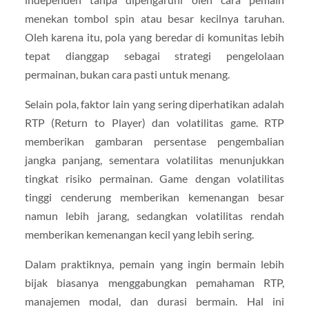
menekan tombol spin atau besar kecilnya taruhan.
Oleh karena itu, pola yang beredar di komunitas lebih
tepat dianggap sebagai strategi pengelolaan
permainan, bukan cara pasti untuk menang.
Selain pola, faktor lain yang sering diperhatikan adalah
RTP (Return to Player) dan volatilitas game. RTP
memberikan gambaran persentase pengembalian
jangka panjang, sementara volatilitas menunjukkan
tingkat risiko permainan. Game dengan volatilitas
tinggi cenderung memberikan kemenangan besar
namun lebih jarang, sedangkan volatilitas rendah
memberikan kemenangan kecil yang lebih sering.
Dalam praktiknya, pemain yang ingin bermain lebih
bijak biasanya menggabungkan pemahaman RTP,
manajemen modal, dan durasi bermain. Hal ini