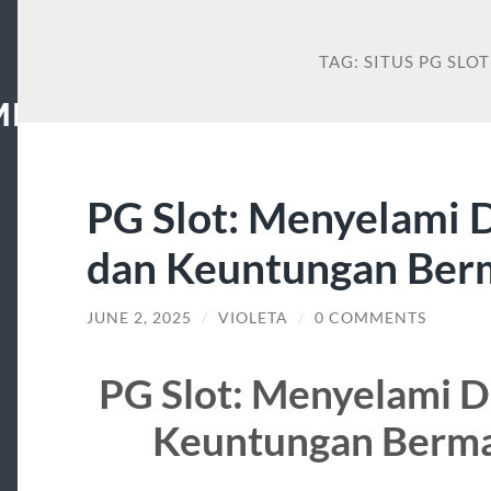
TAG:
SITUS PG SLO
EDSPA.COM
PG Slot: Menyelami 
dan Keuntungan Berm
JUNE 2, 2025
/
VIOLETA
/
0 COMMENTS
PG Slot: Menyelami D
Keuntungan Bermai