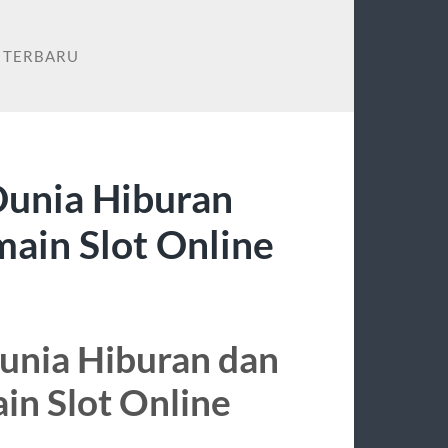
T TERBARU
Dunia Hiburan
ain Slot Online
unia Hiburan dan
n Slot Online