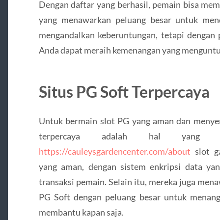
Dengan daftar yang berhasil, pemain bisa memi
yang menawarkan peluang besar untuk men
mengandalkan keberuntungan, tetapi dengan 
Anda dapat meraih kemenangan yang mengunt
Situs PG Soft Terpercaya
Untuk bermain slot PG yang aman dan menye
terpercaya adalah hal yang san
https://cauleysgardencenter.com/about
slot g
yang aman, dengan sistem enkripsi data yan
transaksi pemain. Selain itu, mereka juga men
PG Soft dengan peluang besar untuk menang,
membantu kapan saja.