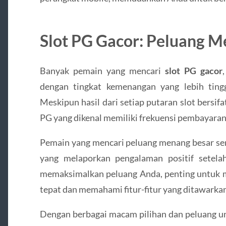
Slot PG Gacor: Peluang M
Banyak pemain yang mencari
slot PG gacor
dengan tingkat kemenangan yang lebih ting
Meskipun hasil dari setiap putaran slot bersif
PG yang dikenal memiliki frekuensi pembayaran 
Pemain yang mencari peluang menang besar seri
yang melaporkan pengalaman positif setela
memaksimalkan peluang Anda, penting untuk m
tepat dan memahami fitur-fitur yang ditawarka
Dengan berbagai macam pilihan dan peluang un