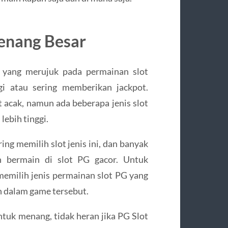
enang Besar
, yang merujuk pada permainan slot
gi atau sering memberikan jackpot.
at acak, namun ada beberapa jenis slot
lebih tinggi.
ng memilih slot jenis ini, dan banyak
h bermain di slot PG gacor. Untuk
emilih jenis permainan slot PG yang
n dalam game tersebut.
tuk menang, tidak heran jika PG Slot