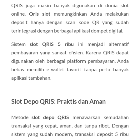
QRIS juga makin banyak digunakan di dunia slot
online.
Qris slot
memungkinkan Anda melakukan
deposit hanya dengan scan kode QR yang sudah
terintegrasi dengan berbagai aplikasi dompet digital.
Sistem
slot QRIS 5 ribu
ini menjadi alternatif
pembayaran yang sangat efisien. Karena QRIS dapat
digunakan oleh berbagai platform pembayaran, Anda
bebas memilih e-wallet favorit tanpa perlu banyak
aplikasi tambahan.
Slot Depo QRIS: Praktis dan Aman
Metode
slot depo QRIS
menawarkan kemudahan
transaksi yang cepat, aman, dan tanpa ribet. Dengan
sistem yang sudah modern, transaksi deposit 5 ribu