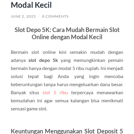
Modal Kecil
JUNE 2, 2025
/
0 COMMENTS
Slot Depo 5K: Cara Mudah Bermain Slot
Online dengan Modal Kecil
Bermain slot online kini semakin mudah dengan
adanya
slot depo 5k
yang memungkinkan pemain
bermain hanya dengan modal 5 ribu rupiah. Ini menjadi
solusi tepat bagi Anda yang ingin mencoba
keberuntungan tanpa harus mengeluarkan dana besar.
Banyak situs
slot 5 ribu
terpercaya menawarkan
kemudahan ini agar semua kalangan bisa menikmati
sensasi game slot.
Keuntungan Menggunakan Slot Deposit 5