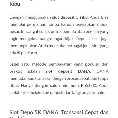
Ribu
Dengan menggunakan
slot deposit 5 ribu
, Anda bisa
memulai permainan tanpa harus menyiapkan modal
besar. Ini sangat cocok untuk pemula atau pemain yang
ingin mengelola uang dengan bijak. Deposit kecil juga
memungkinkan Anda mencoba berbagai jenis slot yang
ada di platform.
Salah satu metode pembayaran yang populer dan
praktis adalah
slot deposit DANA
. DANA
memudahkan transaksi dengan proses cepat dan tanpa
ribet. Hanya dengan saldo minimum Rp5.000, Anda
sudah bisa melakukan deposit dan langsung bermain.
Slot Depo 5K DANA: Transaksi Cepat dan