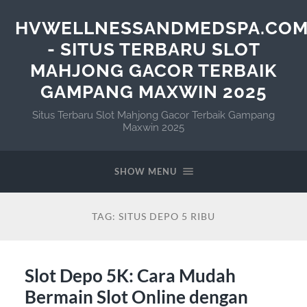
HVWELLNESSANDMEDSPA.CO
- SITUS TERBARU SLOT
MAHJONG GACOR TERBAIK
GAMPANG MAXWIN 2025
Situs Terbaru Slot Mahjong Gacor Terbaik Gampang
Maxwin 2025
SHOW MENU
TAG:
SITUS DEPO 5 RIBU
Slot Depo 5K: Cara Mudah
Bermain Slot Online dengan