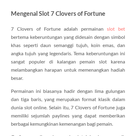
Mengenal Slot 7 Clovers of Fortune
7 Clovers of Fortune adalah permainan
slot bet
bertema keberuntungan yang didesain dengan simbol
khas seperti daun semanggi tujuh, koin emas, dan
angka tujuh yang legendaris. Tema keberuntungan ini
sangat populer di kalangan pemain slot karena
melambangkan harapan untuk memenangkan hadiah
besar.
Permainan ini biasanya hadir dengan lima gulungan
dan tiga baris, yang merupakan format klasik dalam
dunia slot online. Selain itu, 7 Clovers of Fortune juga
memiliki sejumlah paylines yang dapat memberikan
berbagai kemungkinan kemenangan bagi pemain.