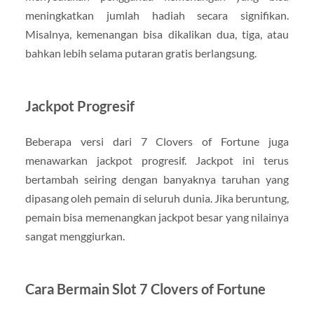
meningkatkan jumlah hadiah secara signifikan.
Misalnya, kemenangan bisa dikalikan dua, tiga, atau
bahkan lebih selama putaran gratis berlangsung.
Jackpot Progresif
Beberapa versi dari 7 Clovers of Fortune juga
menawarkan jackpot progresif. Jackpot ini terus
bertambah seiring dengan banyaknya taruhan yang
dipasang oleh pemain di seluruh dunia. Jika beruntung,
pemain bisa memenangkan jackpot besar yang nilainya
sangat menggiurkan.
Cara Bermain Slot 7 Clovers of Fortune