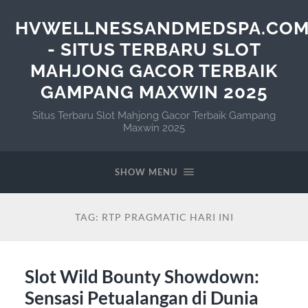
HVWELLNESSANDMEDSPA.CO
- SITUS TERBARU SLOT
MAHJONG GACOR TERBAIK
GAMPANG MAXWIN 2025
Situs Terbaru Slot Mahjong Gacor Terbaik Gampang
Maxwin 2025
SHOW MENU
TAG:
RTP PRAGMATIC HARI INI
Slot Wild Bounty Showdown:
Sensasi Petualangan di Dunia