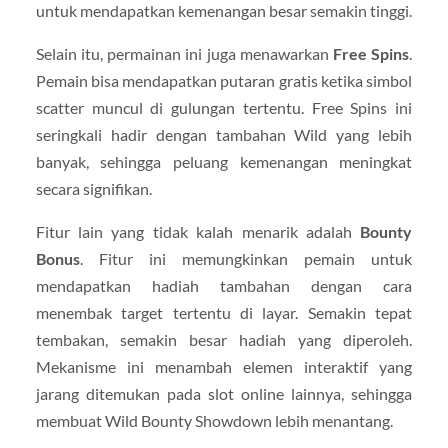
untuk mendapatkan kemenangan besar semakin tinggi.
Selain itu, permainan ini juga menawarkan
Free Spins
.
Pemain bisa mendapatkan putaran gratis ketika simbol
scatter muncul di gulungan tertentu. Free Spins ini
seringkali hadir dengan tambahan Wild yang lebih
banyak, sehingga peluang kemenangan meningkat
secara signifikan.
Fitur lain yang tidak kalah menarik adalah
Bounty
Bonus
. Fitur ini memungkinkan pemain untuk
mendapatkan hadiah tambahan dengan cara
menembak target tertentu di layar. Semakin tepat
tembakan, semakin besar hadiah yang diperoleh.
Mekanisme ini menambah elemen interaktif yang
jarang ditemukan pada slot online lainnya, sehingga
membuat Wild Bounty Showdown lebih menantang.