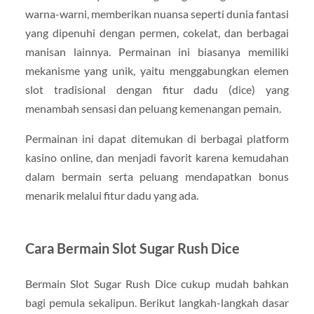
warna-warni, memberikan nuansa seperti dunia fantasi
yang dipenuhi dengan permen, cokelat, dan berbagai
manisan lainnya. Permainan ini biasanya memiliki
mekanisme yang unik, yaitu menggabungkan elemen
slot tradisional dengan fitur dadu (dice) yang
menambah sensasi dan peluang kemenangan pemain.
Permainan ini dapat ditemukan di berbagai platform
kasino online, dan menjadi favorit karena kemudahan
dalam bermain serta peluang mendapatkan bonus
menarik melalui fitur dadu yang ada.
Cara Bermain Slot Sugar Rush Dice
Bermain Slot Sugar Rush Dice cukup mudah bahkan
bagi pemula sekalipun. Berikut langkah-langkah dasar