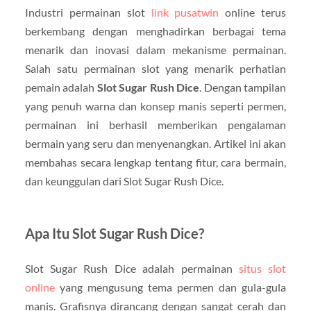
Industri permainan slot
link pusatwin
online terus
berkembang dengan menghadirkan berbagai tema
menarik dan inovasi dalam mekanisme permainan.
Salah satu permainan slot yang menarik perhatian
pemain adalah
Slot Sugar Rush Dice
. Dengan tampilan
yang penuh warna dan konsep manis seperti permen,
permainan ini berhasil memberikan pengalaman
bermain yang seru dan menyenangkan. Artikel ini akan
membahas secara lengkap tentang fitur, cara bermain,
dan keunggulan dari Slot Sugar Rush Dice.
Apa Itu Slot Sugar Rush Dice?
Slot Sugar Rush Dice adalah permainan
situs slot
online
yang mengusung tema permen dan gula-gula
manis. Grafisnya dirancang dengan sangat cerah dan