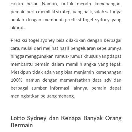
cukup besar. Namun, untuk meraih kemenangan,
pemain perlu memiliki strategi yang baik, salah satunya
adalah dengan membuat prediksi togel sydney yang
akurat.
Prediksi togel sydney bisa dilakukan dengan berbagai
cara, mulai dari melihat hasil pengeluaran sebelumnya
hingga menggunakan rumus-rumus khusus yang dapat
membantu pemain dalam memilih angka yang tepat.
Meskipun tidak ada yang bisa menjamin kemenangan
100%, namun dengan memanfaatkan data sdy dan
berbagai sumber informasi lainnya, pemain dapat
meningkatkan peluang menang.
Lotto Sydney dan Kenapa Banyak Orang
Bermain