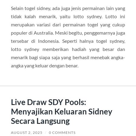
Selain togel sidney, ada juga jenis permainan lain yang
tidak kalah menarik, yaitu lotto sydney. Lotto ini
merupakan variasi dari permainan togel yang cukup
populer di Australia. Meski begitu, penggemarnya juga
tersebar di Indonesia. Seperti halnya togel sydney,
lotto sydney memberikan hadiah yang besar dan
menarik bagi siapa saja yang berhasil menebak angka-
angka yang keluar dengan benar.
Live Draw SDY Pools:
Menyajikan Keluaran Sidney
Secara Langsung
AUGUST 2, 2025
/
0 COMMENTS