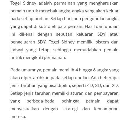
Togel Sidney adalah permainan yang mengharuskan
pemain untuk menebak angka-angka yang akan keluar
pada setiap undian. Setiap hari, ada pengundian angka
yang dapat diikuti oleh para pemain. Hasil dari undian
ini dikenal dengan sebutan keluaran SDY atau
pengeluaran SDY. Togel Sidney memiliki sistem dan
jadwal yang tetap, sehingga memudahkan pemain
untuk mengikuti permainan.
Pada umumnya, pemain memilih 4 hingga 6 angka yang
akan dipertaruhkan pada setiap undian. Ada beberapa
jenis taruhan yang bisa dipilih, seperti 4D, 3D, dan 2D.
Setiap jenis taruhan memiliki aturan dan pembayaran
yang berbeda-beda, sehingga pemain dapat
menyesuaikan dengan strategi dan kemampuan
mereka.