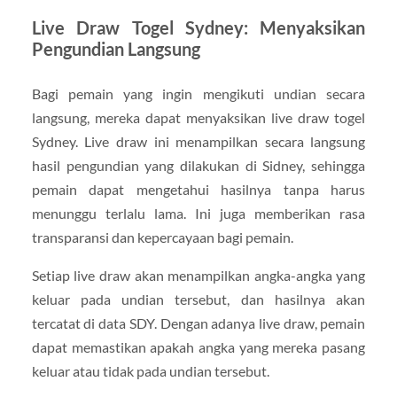
Live Draw Togel Sydney: Menyaksikan
Pengundian Langsung
Bagi pemain yang ingin mengikuti undian secara
langsung, mereka dapat menyaksikan live draw togel
Sydney. Live draw ini menampilkan secara langsung
hasil pengundian yang dilakukan di Sidney, sehingga
pemain dapat mengetahui hasilnya tanpa harus
menunggu terlalu lama. Ini juga memberikan rasa
transparansi dan kepercayaan bagi pemain.
Setiap live draw akan menampilkan angka-angka yang
keluar pada undian tersebut, dan hasilnya akan
tercatat di data SDY. Dengan adanya live draw, pemain
dapat memastikan apakah angka yang mereka pasang
keluar atau tidak pada undian tersebut.