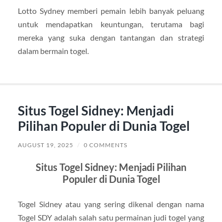
Lotto Sydney memberi pemain lebih banyak peluang
untuk mendapatkan keuntungan, terutama bagi
mereka yang suka dengan tantangan dan strategi
dalam bermain togel.
Situs Togel Sidney: Menjadi
Pilihan Populer di Dunia Togel
AUGUST 19, 2025
/
0 COMMENTS
Situs Togel Sidney: Menjadi Pilihan
Populer di Dunia Togel
Togel Sidney atau yang sering dikenal dengan nama
Togel SDY adalah salah satu permainan judi togel yang