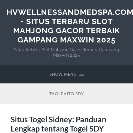
HVWELLNESSANDMEDSPA.CO
- SITUS TERBARU SLOT
MAHJONG GACOR TERBAIK
GAMPANG MAXWIN 2025
Situs Terbaru Slot Mahjong Gacor Terbaik Gampang
Maxwin 2025
SHOW MENU
TAG:
PAITO SDY
Situs Togel Sidney: Panduan
Lengkap tentang Togel SDY