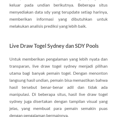
keluar pada undian berikutnya. Beberapa situs
menyediakan data sdy yang terupdate setiap harinya,
memberikan informasi yang dibutuhkan untuk
melakukan analisis prediksi yang lebih baik.
Live Draw Togel Sydney dan SDY Pools
Untuk memberikan pengalaman yang lebih nyata dan
transparan, live draw togel sydney menjadi pilihan
utama bagi banyak pemain togel. Dengan menonton
langsung hasil undian, pemain bisa memastikan bahwa
hasil tersebut benar-benar adil dan tidak ada
manipulasi. Di beberapa situs, hasil live draw togel
sydney juga disertakan dengan tampilan visual yang
jelas, yang membuat para pemain semakin puas
dengan pengalaman bermainnya.