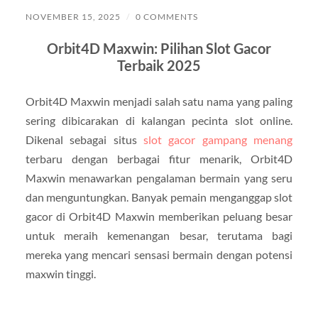
NOVEMBER 15, 2025
/
0 COMMENTS
Orbit4D Maxwin: Pilihan Slot Gacor
Terbaik 2025
Orbit4D Maxwin menjadi salah satu nama yang paling
sering dibicarakan di kalangan pecinta slot online.
Dikenal sebagai situs
slot gacor gampang menang
terbaru dengan berbagai fitur menarik, Orbit4D
Maxwin menawarkan pengalaman bermain yang seru
dan menguntungkan. Banyak pemain menganggap slot
gacor di Orbit4D Maxwin memberikan peluang besar
untuk meraih kemenangan besar, terutama bagi
mereka yang mencari sensasi bermain dengan potensi
maxwin tinggi.