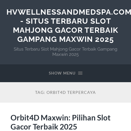
HVWELLNESSANDMEDSPA.CO
- SITUS TERBARU SLOT
MAHJONG GACOR TERBAIK
GAMPANG MAXWIN 2025
Situs Terbaru Slot Mahjong Gacor Terbaik Gampang
Maxwin 2025
SHOW MENU
TAG:
ORBIT4D TERPERCAYA
Orbit4D Maxwin: Pilihan Slot
Gacor Terbaik 2025