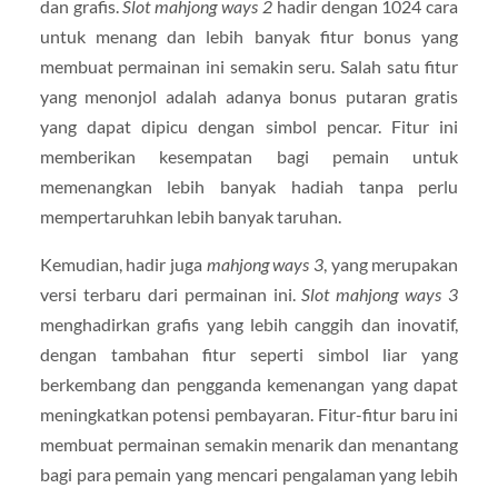
dan grafis.
Slot mahjong ways 2
hadir dengan 1024 cara
untuk menang dan lebih banyak fitur bonus yang
membuat permainan ini semakin seru. Salah satu fitur
yang menonjol adalah adanya bonus putaran gratis
yang dapat dipicu dengan simbol pencar. Fitur ini
memberikan kesempatan bagi pemain untuk
memenangkan lebih banyak hadiah tanpa perlu
mempertaruhkan lebih banyak taruhan.
Kemudian, hadir juga
mahjong ways 3
, yang merupakan
versi terbaru dari permainan ini.
Slot mahjong ways 3
menghadirkan grafis yang lebih canggih dan inovatif,
dengan tambahan fitur seperti simbol liar yang
berkembang dan pengganda kemenangan yang dapat
meningkatkan potensi pembayaran. Fitur-fitur baru ini
membuat permainan semakin menarik dan menantang
bagi para pemain yang mencari pengalaman yang lebih