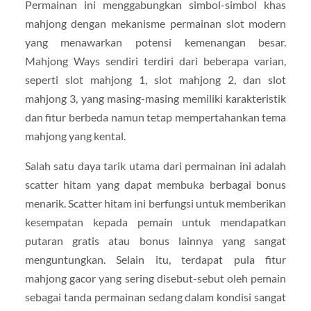
Permainan ini menggabungkan simbol-simbol khas
mahjong dengan mekanisme permainan slot modern
yang menawarkan potensi kemenangan besar.
Mahjong Ways sendiri terdiri dari beberapa varian,
seperti slot mahjong 1, slot mahjong 2, dan slot
mahjong 3, yang masing-masing memiliki karakteristik
dan fitur berbeda namun tetap mempertahankan tema
mahjong yang kental.
Salah satu daya tarik utama dari permainan ini adalah
scatter hitam yang dapat membuka berbagai bonus
menarik. Scatter hitam ini berfungsi untuk memberikan
kesempatan kepada pemain untuk mendapatkan
putaran gratis atau bonus lainnya yang sangat
menguntungkan. Selain itu, terdapat pula fitur
mahjong gacor yang sering disebut-sebut oleh pemain
sebagai tanda permainan sedang dalam kondisi sangat