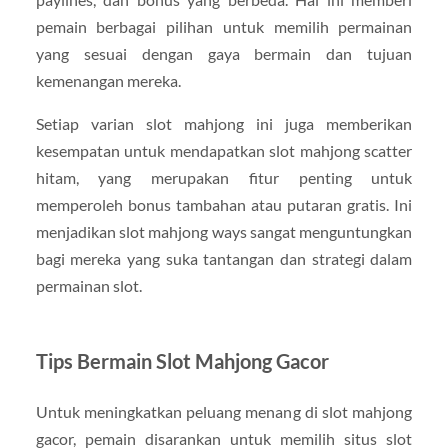
pemain berbagai pilihan untuk memilih permainan
yang sesuai dengan gaya bermain dan tujuan
kemenangan mereka.
Setiap varian slot mahjong ini juga memberikan
kesempatan untuk mendapatkan slot mahjong scatter
hitam, yang merupakan fitur penting untuk
memperoleh bonus tambahan atau putaran gratis. Ini
menjadikan slot mahjong ways sangat menguntungkan
bagi mereka yang suka tantangan dan strategi dalam
permainan slot.
Tips Bermain Slot Mahjong Gacor
Untuk meningkatkan peluang menang di slot mahjong
gacor, pemain disarankan untuk memilih situs slot