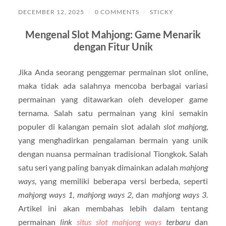
DECEMBER 12, 2025
/
0 COMMENTS
/
STICKY
Mengenal Slot Mahjong: Game Menarik
dengan Fitur Unik
Jika Anda seorang penggemar permainan slot online,
maka tidak ada salahnya mencoba berbagai variasi
permainan yang ditawarkan oleh developer game
ternama. Salah satu permainan yang kini semakin
populer di kalangan pemain slot adalah
slot mahjong
,
yang menghadirkan pengalaman bermain yang unik
dengan nuansa permainan tradisional Tiongkok. Salah
satu seri yang paling banyak dimainkan adalah
mahjong
ways
, yang memiliki beberapa versi berbeda, seperti
mahjong ways 1
,
mahjong ways 2
, dan
mahjong ways 3
.
Artikel ini akan membahas lebih dalam tentang
permainan
link
situs slot mahjong ways
terbaru
dan