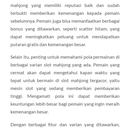
mahjong yang memiliki reputasi baik dan sudah
terbukti memberikan kemenangan kepada pemain
sebelumnya. Pemain juga bisa memanfaatkan berbagai
bonus yang ditawarkan, seperti scatter hitam, yang
dapat meningkatkan peluang untuk mendapatkan
putaran gratis dan kemenangan besar.
Selain itu, penting untuk memahami pola permainan di
berbagai varian slot mahjong yang ada. Pemain yang
cermat akan dapat mengetahui kapan waktu yang
tepat untuk bermain di slot mahjong tergacor, yaitu
mesin slot yang sedang memberikan pembayaran
tinggi. Mengamati pola ini dapat memberikan
keuntungan lebih besar bagi pemain yang ingin meraih
kemenangan besar.
Dengan berbagai fitur dan varian yang ditawarkan,