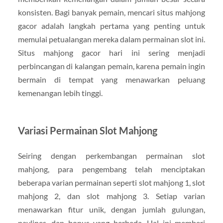
konsisten. Bagi banyak pemain, mencari situs mahjong
gacor adalah langkah pertama yang penting untuk
memulai petualangan mereka dalam permainan slot ini.
Situs mahjong gacor hari ini sering menjadi
perbincangan di kalangan pemain, karena pemain ingin
bermain di tempat yang menawarkan peluang
kemenangan lebih tinggi.
Variasi Permainan Slot Mahjong
Seiring dengan perkembangan permainan slot
mahjong, para pengembang telah menciptakan
beberapa varian permainan seperti slot mahjong 1, slot
mahjong 2, dan slot mahjong 3. Setiap varian
menawarkan fitur unik, dengan jumlah gulungan,
paylines, dan bonus yang berbeda. Hal ini memberi