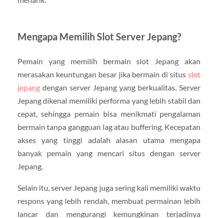
Mengapa Memilih Slot Server Jepang?
Pemain yang memilih bermain slot Jepang akan
merasakan keuntungan besar jika bermain di situs
slot
jepang
dengan server Jepang yang berkualitas. Server
Jepang dikenal memiliki performa yang lebih stabil dan
cepat, sehingga pemain bisa menikmati pengalaman
bermain tanpa gangguan lag atau buffering. Kecepatan
akses yang tinggi adalah alasan utama mengapa
banyak pemain yang mencari situs dengan server
Jepang.
Selain itu, server Jepang juga sering kali memiliki waktu
respons yang lebih rendah, membuat permainan lebih
lancar dan mengurangi kemungkinan terjadinya