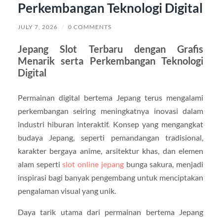
Perkembangan Teknologi Digital
JULY 7, 2026
/
0 COMMENTS
Jepang Slot Terbaru dengan Grafis
Menarik serta Perkembangan Teknologi
Digital
Permainan digital bertema Jepang terus mengalami
perkembangan seiring meningkatnya inovasi dalam
industri hiburan interaktif. Konsep yang mengangkat
budaya Jepang, seperti pemandangan tradisional,
karakter bergaya anime, arsitektur khas, dan elemen
alam seperti
slot online jepang
bunga sakura, menjadi
inspirasi bagi banyak pengembang untuk menciptakan
pengalaman visual yang unik.
Daya tarik utama dari permainan bertema Jepang