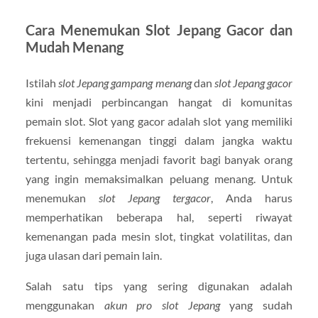
Cara Menemukan Slot Jepang Gacor dan
Mudah Menang
Istilah
slot Jepang gampang menang
dan
slot Jepang gacor
kini menjadi perbincangan hangat di komunitas
pemain slot. Slot yang gacor adalah slot yang memiliki
frekuensi kemenangan tinggi dalam jangka waktu
tertentu, sehingga menjadi favorit bagi banyak orang
yang ingin memaksimalkan peluang menang. Untuk
menemukan
slot Jepang tergacor
, Anda harus
memperhatikan beberapa hal, seperti riwayat
kemenangan pada mesin slot, tingkat volatilitas, dan
juga ulasan dari pemain lain.
Salah satu tips yang sering digunakan adalah
menggunakan
akun pro slot Jepang
yang sudah