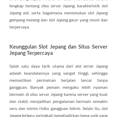
lengkap tentang
situs server Jepang
, karakteristik
slot
Jepang asli
, serta bagaimana menemukan
slot Jepang
gampang menang
dan
slot Jepang gacor
yang resmi dan
terpercaya.
Keunggulan Slot Jepang dan Situs Server
Jepang Terpercaya
Salah satu daya tarik utama dari
slot server Jepang
adalah keandalannya yang sangat tinggi, sehingga
memastikan permainan berjalan lancar tanpa
gangguan. Banyak pemain mengaku lebih nyaman
bermain di
situs server Jepang
karena server yang kuat
dan stabil, menjadikan pengalaman bermain semakin
seru dan minim risiko gangguan teknis. Selain itu,
slot
Jepang terbaru
seringkali menghadirkan tema unik yang