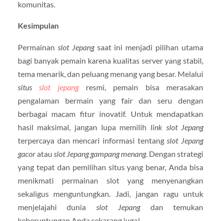
komunitas.
Kesimpulan
Permainan
slot Jepang
saat ini menjadi pilihan utama
bagi banyak pemain karena kualitas server yang stabil,
tema menarik, dan peluang menang yang besar. Melalui
situs
slot jepang
resmi, pemain bisa merasakan
pengalaman bermain yang fair dan seru dengan
berbagai macam fitur inovatif. Untuk mendapatkan
hasil maksimal, jangan lupa memilih
link slot Jepang
terpercaya dan mencari informasi tentang
slot Jepang
gacor
atau
slot Jepang gampang menang
. Dengan strategi
yang tepat dan pemilihan situs yang benar, Anda bisa
menikmati permainan slot yang menyenangkan
sekaligus menguntungkan. Jadi, jangan ragu untuk
menjelajahi dunia
slot Jepang
dan temukan
keberuntungan Anda sekarang juga!