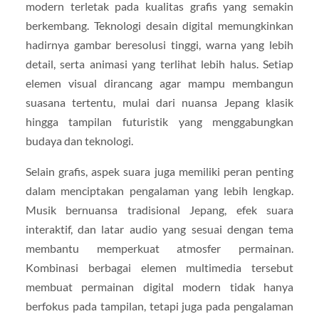
modern terletak pada kualitas grafis yang semakin
berkembang. Teknologi desain digital memungkinkan
hadirnya gambar beresolusi tinggi, warna yang lebih
detail, serta animasi yang terlihat lebih halus. Setiap
elemen visual dirancang agar mampu membangun
suasana tertentu, mulai dari nuansa Jepang klasik
hingga tampilan futuristik yang menggabungkan
budaya dan teknologi.
Selain grafis, aspek suara juga memiliki peran penting
dalam menciptakan pengalaman yang lebih lengkap.
Musik bernuansa tradisional Jepang, efek suara
interaktif, dan latar audio yang sesuai dengan tema
membantu memperkuat atmosfer permainan.
Kombinasi berbagai elemen multimedia tersebut
membuat permainan digital modern tidak hanya
berfokus pada tampilan, tetapi juga pada pengalaman