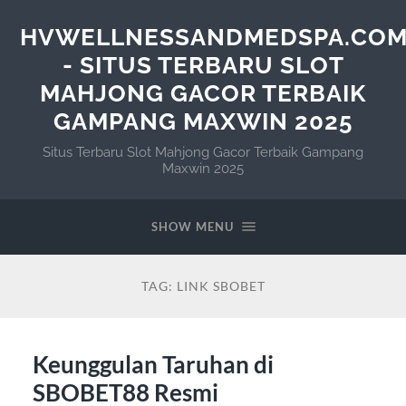
HVWELLNESSANDMEDSPA.CO
- SITUS TERBARU SLOT
MAHJONG GACOR TERBAIK
GAMPANG MAXWIN 2025
Situs Terbaru Slot Mahjong Gacor Terbaik Gampang
Maxwin 2025
SHOW MENU
TAG:
LINK SBOBET
Keunggulan Taruhan di
SBOBET88 Resmi