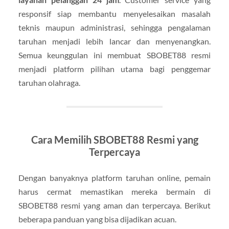
responsif siap membantu menyelesaikan masalah
teknis maupun administrasi, sehingga pengalaman
taruhan menjadi lebih lancar dan menyenangkan.
Semua keunggulan ini membuat SBOBET88 resmi
menjadi platform pilihan utama bagi penggemar
taruhan olahraga.
Cara Memilih SBOBET88 Resmi yang
Terpercaya
Dengan banyaknya platform taruhan online, pemain
harus cermat memastikan mereka bermain di
SBOBET88 resmi yang aman dan terpercaya. Berikut
beberapa panduan yang bisa dijadikan acuan.