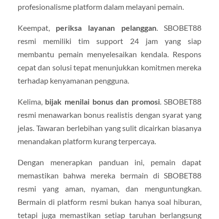
profesionalisme platform dalam melayani pemain.
Keempat,
periksa layanan pelanggan
. SBOBET88
resmi memiliki tim support 24 jam yang siap
membantu pemain menyelesaikan kendala. Respons
cepat dan solusi tepat menunjukkan komitmen mereka
terhadap kenyamanan pengguna.
Kelima,
bijak menilai bonus dan promosi
. SBOBET88
resmi menawarkan bonus realistis dengan syarat yang
jelas. Tawaran berlebihan yang sulit dicairkan biasanya
menandakan platform kurang terpercaya.
Dengan menerapkan panduan ini, pemain dapat
memastikan bahwa mereka bermain di SBOBET88
resmi yang aman, nyaman, dan menguntungkan.
Bermain di platform resmi bukan hanya soal hiburan,
tetapi juga memastikan setiap taruhan berlangsung