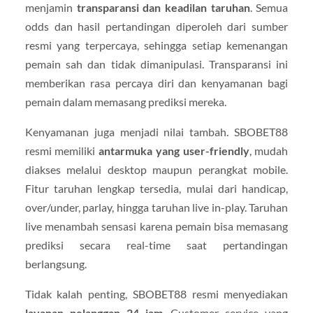
menjamin
transparansi dan keadilan taruhan
. Semua
odds dan hasil pertandingan diperoleh dari sumber
resmi yang terpercaya, sehingga setiap kemenangan
pemain sah dan tidak dimanipulasi. Transparansi ini
memberikan rasa percaya diri dan kenyamanan bagi
pemain dalam memasang prediksi mereka.
Kenyamanan juga menjadi nilai tambah. SBOBET88
resmi memiliki
antarmuka yang user-friendly
, mudah
diakses melalui desktop maupun perangkat mobile.
Fitur taruhan lengkap tersedia, mulai dari handicap,
over/under, parlay, hingga taruhan live in-play. Taruhan
live menambah sensasi karena pemain bisa memasang
prediksi secara real-time saat pertandingan
berlangsung.
Tidak kalah penting, SBOBET88 resmi menyediakan
layanan pelanggan 24 jam
. Customer service yang