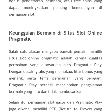
bonus pendaftaran, cashback, atau free spins yang
dapat meningkatkan peluang kemenangan di
permainan slot.
Keunggulan Bermain di Situs Slot Online
Pragmatic
Salah satu alasan mengapa banyak pemain memilih
situs slot online pragmatic adalah karena kualitas
permainan yang ditawarkan oleh Pragmatic Play.
Dengan desain grafis yang memukau, fitur bonus yang
menarik, serta tema permainan yang beragam,
Pragmatic Play berhasil menciptakan pengalaman
bermain yang seru dan tidak membosankan.
Selain itu, permainan slot gacor dari Pragmatic Play
juga dikenal memiliki RTP (Return to Player) yang