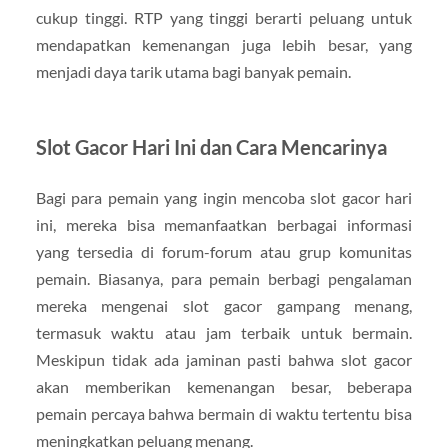
cukup tinggi. RTP yang tinggi berarti peluang untuk
mendapatkan kemenangan juga lebih besar, yang
menjadi daya tarik utama bagi banyak pemain.
Slot Gacor Hari Ini dan Cara Mencarinya
Bagi para pemain yang ingin mencoba slot gacor hari
ini, mereka bisa memanfaatkan berbagai informasi
yang tersedia di forum-forum atau grup komunitas
pemain. Biasanya, para pemain berbagi pengalaman
mereka mengenai slot gacor gampang menang,
termasuk waktu atau jam terbaik untuk bermain.
Meskipun tidak ada jaminan pasti bahwa slot gacor
akan memberikan kemenangan besar, beberapa
pemain percaya bahwa bermain di waktu tertentu bisa
meningkatkan peluang menang.