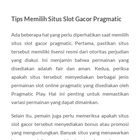
Tips Memilih Situs Slot Gacor Pragmatic
Ada beberapa hal yang perlu diperhatikan saat memilih
situs slot gacor pragmatic. Pertama, pastikan situs
tersebut memiliki lisensi resmi dari otoritas perjudian
yang diakui. Ini menjamin bahwa permainan yang
disediakan adalah fair dan aman. Kedua, periksa
apakah situs tersebut menyediakan berbagai jenis
permainan slot online pragmatic yang disediakan oleh
Pragmatic Play. Hal ini penting untuk memastikan
variasi permainan yang dapat dimainkan.
Selain itu, pemain juga perlu memeriksa apakah situs
slot gacor tersebut menyediakan bonus atau promosi
yang menguntungkan. Banyak situs yang menawarkan