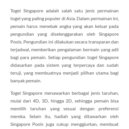
Togel Singapore adalah salah satu jenis permainan
togel yang paling populer di Asia. Dalam permainan ini,
pemain harus menebak angka yang akan keluar pada
pengundian yang diselenggarakan oleh Singapore
Pools. Pengundian ini dilakukan secara transparan dan
terjadwal, memberikan pengalaman bermain yang adil
bagi para pemain. Setiap pengundian togel Singapore
didasarkan pada sistem yang terpercaya dan sudah
teruji, yang membuatnya menjadi pilihan utama bagi
banyak pemain.
Togel Singapore menawarkan berbagai jenis taruhan,
mulai dari 4D, 3D, hingga 2D, sehingga pemain bisa
memilih taruhan yang sesuai dengan preferensi
mereka. Selain itu, hadiah yang ditawarkan oleh
Singapore Pools juga cukup menggiurkan, membuat