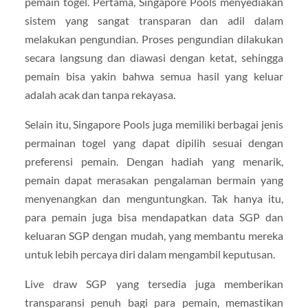
pemain togel. Pertama, Singapore Pools menyediakan
sistem yang sangat transparan dan adil dalam
melakukan pengundian. Proses pengundian dilakukan
secara langsung dan diawasi dengan ketat, sehingga
pemain bisa yakin bahwa semua hasil yang keluar
adalah acak dan tanpa rekayasa.
Selain itu, Singapore Pools juga memiliki berbagai jenis
permainan togel yang dapat dipilih sesuai dengan
preferensi pemain. Dengan hadiah yang menarik,
pemain dapat merasakan pengalaman bermain yang
menyenangkan dan menguntungkan. Tak hanya itu,
para pemain juga bisa mendapatkan data SGP dan
keluaran SGP dengan mudah, yang membantu mereka
untuk lebih percaya diri dalam mengambil keputusan.
Live draw SGP yang tersedia juga memberikan
transparansi penuh bagi para pemain, memastikan