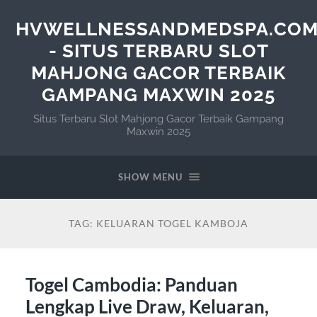
HVWELLNESSANDMEDSPA.CO
- SITUS TERBARU SLOT
MAHJONG GACOR TERBAIK
GAMPANG MAXWIN 2025
Situs Terbaru Slot Mahjong Gacor Terbaik Gampang
Maxwin 2025
SHOW MENU
TAG:
KELUARAN TOGEL KAMBOJA
Togel Cambodia: Panduan
Lengkap Live Draw, Keluaran,