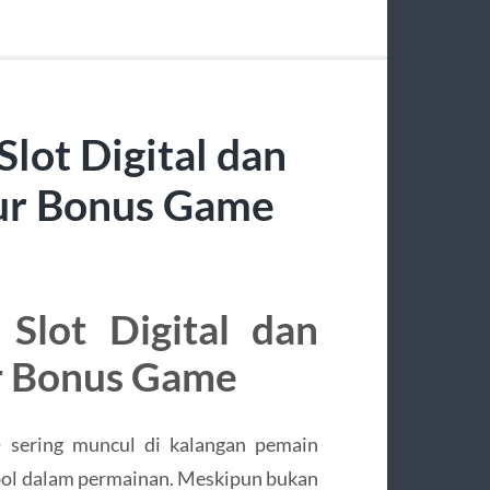
lot Digital dan
ur Bonus Game
Slot Digital dan
r Bonus Game
m
sering muncul di kalangan pemain
bol dalam permainan. Meskipun bukan