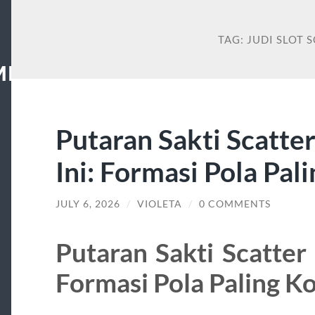
TAG:
JUDI SLOT 
EDSPA.COM
Putaran Sakti Scatt
Ini: Formasi Pola Pal
JULY 6, 2026
/
VIOLETA
/
0 COMMENTS
Putaran Sakti Scatter
Formasi Pola Paling K