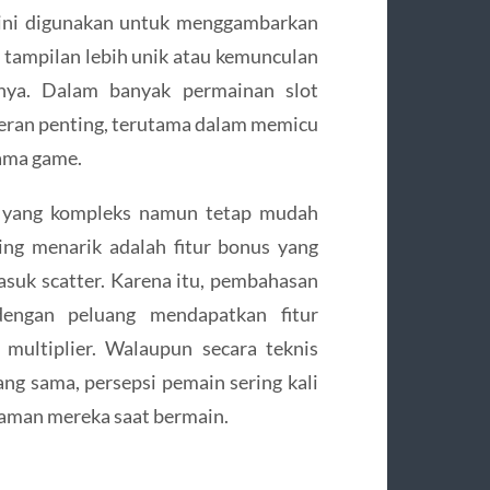
 ini digunakan untuk menggambarkan
i tampilan lebih unik atau kemunculan
nnya. Dalam banyak permainan slot
ran penting, terutama dalam memicu
tama game.
em yang kompleks namun tetap mudah
ing menarik adalah fitur bonus yang
masuk scatter. Karena itu, pembahasan
dengan peluang mendapatkan fitur
 multiplier. Walaupun secara teknis
ang sama, persepsi pemain sering kali
laman mereka saat bermain.