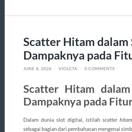
Scatter Hitam dalam S
Dampaknya pada Fit
JUNE 8, 2026
/
VIOLETA
/
0 COMMENTS
Scatter Hitam dalam 
Dampaknya pada Fitu
Dalam dunia slot digital, istilah
scatter hita
sebagai bagian dari pembahasan mengenai sim