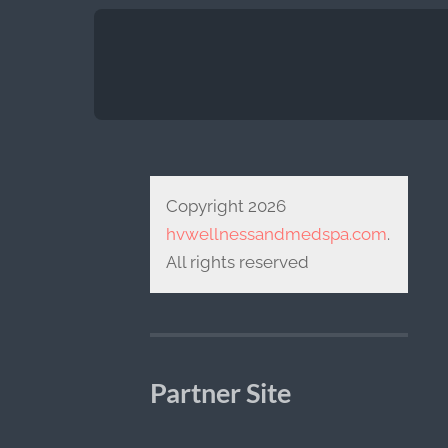
Copyright 2026
hvwellnessandmedspa.com
.
All rights reserved
Partner Site