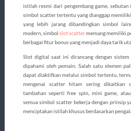
istilah resmi dari pengembang game, sebutan
simbol scatter tertentu yang dianggap memilik
yang lebih jarang dibandingkan simbol lai
modern, simbol
slot scatter
memang memiliki pe
berbagai fitur bonus yang menjadi daya tarik u
Slot digital saat ini dirancang dengan sist
dipahami oleh pemain. Salah satu elemen pal
dapat diaktifkan melalui simbol tertentu, ter
mengenai scatter hitam sering dikaitkan 
tambahan seperti free spin, mini game, atau
semua simbol scatter bekerja dengan prinsip y
menciptakan istilah khusus berdasarkan penga