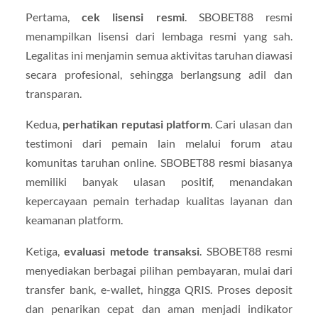
Pertama,
cek lisensi resmi
. SBOBET88 resmi
menampilkan lisensi dari lembaga resmi yang sah.
Legalitas ini menjamin semua aktivitas taruhan diawasi
secara profesional, sehingga berlangsung adil dan
transparan.
Kedua,
perhatikan reputasi platform
. Cari ulasan dan
testimoni dari pemain lain melalui forum atau
komunitas taruhan online. SBOBET88 resmi biasanya
memiliki banyak ulasan positif, menandakan
kepercayaan pemain terhadap kualitas layanan dan
keamanan platform.
Ketiga,
evaluasi metode transaksi
. SBOBET88 resmi
menyediakan berbagai pilihan pembayaran, mulai dari
transfer bank, e-wallet, hingga QRIS. Proses deposit
dan penarikan cepat dan aman menjadi indikator