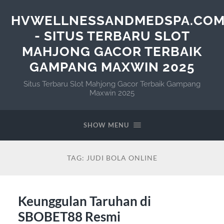
HVWELLNESSANDMEDSPA.CO
- SITUS TERBARU SLOT
MAHJONG GACOR TERBAIK
GAMPANG MAXWIN 2025
Situs Terbaru Slot Mahjong Gacor Terbaik Gampang
Maxwin 2025
SHOW MENU
TAG:
JUDI BOLA ONLINE
Keunggulan Taruhan di
SBOBET88 Resmi