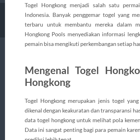
Togel Hongkong menjadi salah satu permai
Indonesia. Banyak penggemar togel yang m
terbaru untuk membantu mereka dalam men
Hongkong Pools menyediakan informasi lengkap
pemain bisa mengikuti perkembangan setiap har
Mengenal Togel Hongko
Hongkong
Togel Hongkong merupakan jenis togel yang
dikenal dengan keakuratan dan transparansi ha
data togel hongkong untuk melihat pola kemen
Data ini sangat penting bagi para pemain ka
prediksi lebih tepat.