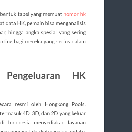
m bentuk tabel yang memuat
nomor hk
at data HK, pemain bisa menganalisis
r, hingga angka spesial yang sering
enting bagi mereka yang serius dalam
i Pengeluaran HK
ecara resmi oleh Hongkong Pools.
, termasuk 4D, 3D, dan 2D yang keluar
 di Indonesia menyediakan layanan
gar pemain tidak ketinggalan update.