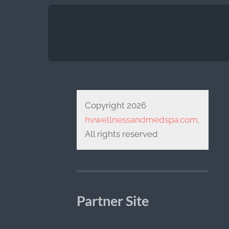
Copyright 2026
hvwellnessandmedspa.com
.
All rights reserved
Partner Site