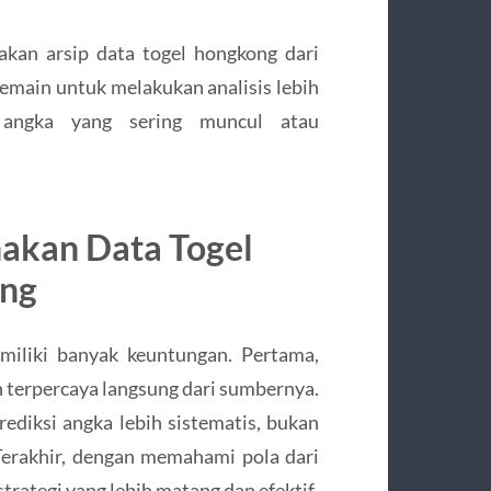
iakan arsip data togel hongkong dari
emain untuk melakukan analisis lebih
 angka yang sering muncul atau
akan Data Togel
ng
iliki banyak keuntungan. Pertama,
 terpercaya langsung dari sumbernya.
diksi angka lebih sistematis, bukan
erakhir, dengan memahami pola dari
ategi yang lebih matang dan efektif.