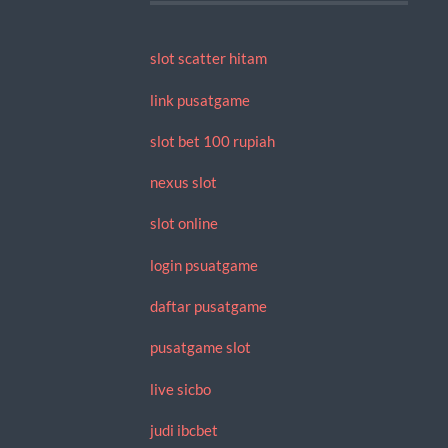
slot scatter hitam
link pusatgame
slot bet 100 rupiah
nexus slot
slot online
login psuatgame
daftar pusatgame
pusatgame slot
live sicbo
judi ibcbet