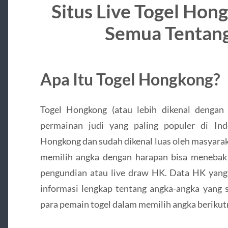
Situs Live Togel Ho
Semua Tentang
Apa Itu Togel Hongkong?
Togel Hongkong (atau lebih dikenal dengan
permainan judi yang paling populer di Ind
Hongkong dan sudah dikenal luas oleh masyara
memilih angka dengan harapan bisa menebak 
pengundian atau live draw HK. Data HK yang 
informasi lengkap tentang angka-angka yang 
para pemain togel dalam memilih angka berikut