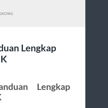
NGKONG
duan Lengkap
HK
anduan Lengkap
K