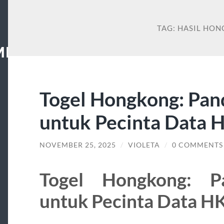
TAG:
HASIL HO
EDSPA.COM
Togel Hongkong: Pan
untuk Pecinta Data 
NOVEMBER 25, 2025
/
VIOLETA
/
0 COMMENTS
Togel Hongkong: P
untuk Pecinta Data H