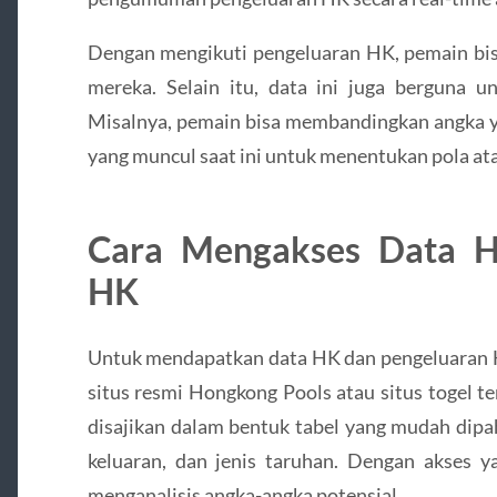
Dengan mengikuti pengeluaran HK, pemain bis
mereka. Selain itu, data ini juga berguna u
Misalnya, pemain bisa membandingkan angka y
yang muncul saat ini untuk menentukan pola ata
Cara Mengakses Data H
HK
Untuk mendapatkan data HK dan pengeluaran H
situs resmi Hongkong Pools atau situs togel te
disajikan dalam bentuk tabel yang mudah dipa
keluaran, dan jenis taruhan. Dengan akses y
menganalisis angka-angka potensial.