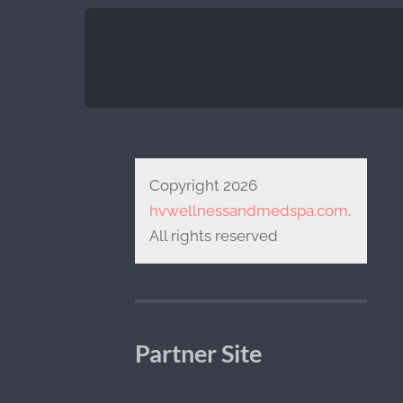
Copyright 2026
hvwellnessandmedspa.com
.
All rights reserved
Partner Site