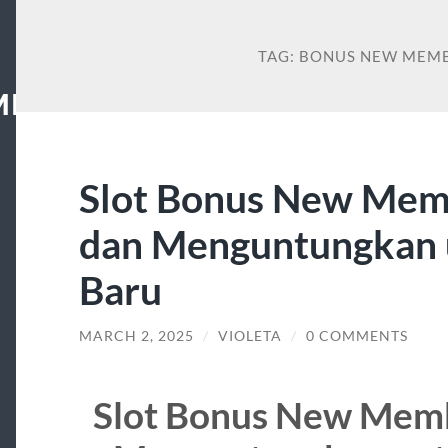
TAG:
BONUS NEW MEMB
EDSPA.COM
Slot Bonus New Mem
dan Menguntungkan 
Baru
MARCH 2, 2025
/
VIOLETA
/
0 COMMENTS
Slot Bonus New Memb