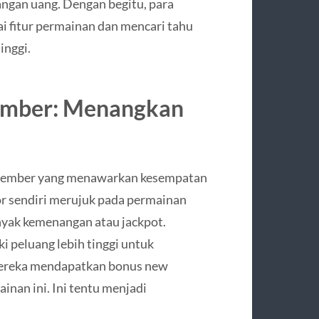
langan uang. Dengan begitu, para
ai fitur permainan dan mencari tahu
inggi.
ember: Menangkan
ew member yang menawarkan kesempatan
or sendiri merujuk pada permainan
nyak kemenangan atau jackpot.
i peluang lebih tinggi untuk
mereka mendapatkan bonus new
nan ini. Ini tentu menjadi