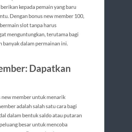
berikan kepada pemain yang baru
rtentu. Dengan bonus new member 100,
ermain slot tanpa harus
ngat menguntungkan, terutama bagi
h banyak dalam permainan ini.
ember: Dapatkan
us new member untuk menarik
ember adalah salah satu cara bagi
l dalam bentuk saldo atau putaran
h peluang besar untuk mencoba